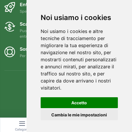
Entro il giorno successivo e gratuitamente
Spedizione gratuita per ordini superiori a 80 EUR
Noi usiamo i cookies
Scambi e resi gratuiti
Noi usiamo i cookies e altre
Puoi restituire o cambiare il tuo ordine in qualsiasi momento
entro 90 giorni
tecniche di tracciamento per
migliorare la tua esperienza di
Sosteniamo Trees.org
navigazione nel nostro sito, per
Per ogni ordine piantiamo un albero! Leggi di più
Chi siamo
.
mostrarti contenuti personalizzati
e annunci mirati, per analizzare il
traffico sul nostro sito, e per
capire da dove arrivano i nostri
visitatori.
Accetto
Cambia le mie impostazioni
Categoria
Ricerca
Carrello