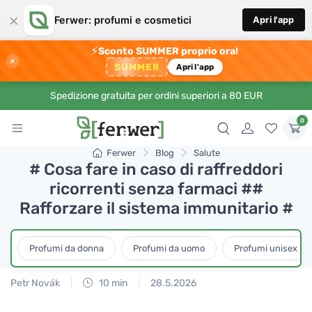
×
Ferwer: profumi e cosmetici
Apri l'app
⚡
Sconto SUMMER proprio ora!
×
SUMMER
Apri l'app
Spedizione gratuita per ordini superiori a 80 EUR
0
Ferwer
Blog
Salute
# Cosa fare in caso di raffreddori
ricorrenti senza farmaci ##
Rafforzare il sistema immunitario #
Profumi da donna
Profumi da uomo
Profumi unisex
Petr Novák
10 min
28.5.2026