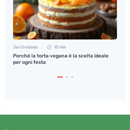
Jan Svoboda
10 min
Petr N
Perché la torta vegana è la scelta ideale
Lo st
per ogni festa
bene 