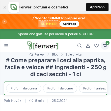
×
Ferwer: profumi e cosmetici
Apri l'app
⚡
Sconto SUMMER proprio ora!
×
SUMMER
Apri l'app
Spedizione gratuita per ordini superiori a 80 EUR
0
Ferwer
Blog
Stile di vita
# Come preparare i ceci alla paprika,
facile e veloce ## Ingredienti - 250 g
di ceci secchi - 1 ci
Profumi da donna
Profumi da uomo
Profumi unisex
Petr Novák
5 min
25.7.2024