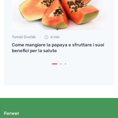
Tomáš Dvořák
6 min
Jan S
Come mangiare la papaya e sfruttare i suoi
Come 
 e
benefici per la salute
Ferwer