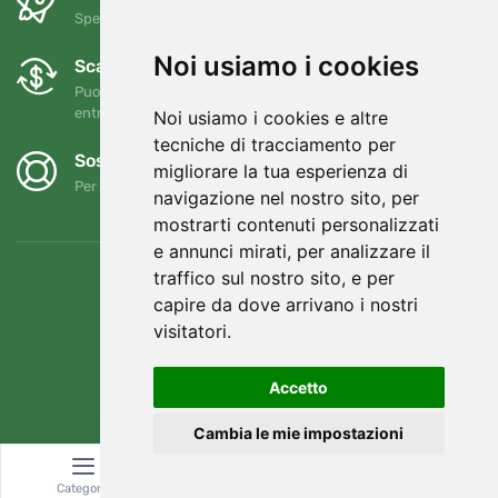
Spedizione gratuita per ordini superiori a 80 EUR
Noi usiamo i cookies
Scambi e resi gratuiti
Puoi restituire o cambiare il tuo ordine in qualsiasi momento
entro 90 giorni
Noi usiamo i cookies e altre
tecniche di tracciamento per
Sosteniamo Trees.org
migliorare la tua esperienza di
Per ogni ordine piantiamo un albero! Leggi di più
Chi siamo
.
navigazione nel nostro sito, per
mostrarti contenuti personalizzati
e annunci mirati, per analizzare il
traffico sul nostro sito, e per
capire da dove arrivano i nostri
visitatori.
Accetto
Cambia le mie impostazioni
Categoria
Ricerca
Carrello