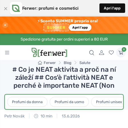
×
Ferwer: profumi e cosmetici
Apri l'app
⚡
Sconto SUMMER proprio ora!
×
SUMMER
Apri l'app
Spedizione gratuita per ordini superiori a 80 EUR
0
Ferwer
Blog
Salute
# Co je NEAT aktivita a proč na ní
záleží ## Cos'è l'attività NEAT e
perché è importante NEAT (Non
Profumi da donna
Profumi da uomo
Profumi unisex
Petr Novák
10 min
13.6.2026