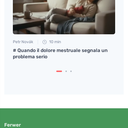
Petr Novák
10 min
Eva No
chezza
# Quando il dolore mestruale segnala un
Come 
problema serio
base 
Ferwer