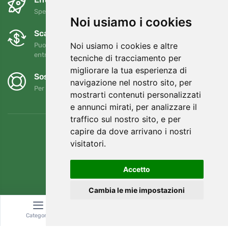
Spedizione gratuita per ordini superiori a 80 EUR
Noi usiamo i cookies
Scambi e resi gratuiti
Noi usiamo i cookies e altre
Puoi restituire o cambiare il tuo ordine in qualsiasi momento
entro 90 giorni
tecniche di tracciamento per
migliorare la tua esperienza di
Sosteniamo Trees.org
navigazione nel nostro sito, per
Per ogni ordine piantiamo un albero! Leggi di più
Chi siamo
.
mostrarti contenuti personalizzati
e annunci mirati, per analizzare il
traffico sul nostro sito, e per
capire da dove arrivano i nostri
visitatori.
Accetto
Cambia le mie impostazioni
Categoria
Ricerca
Carrello