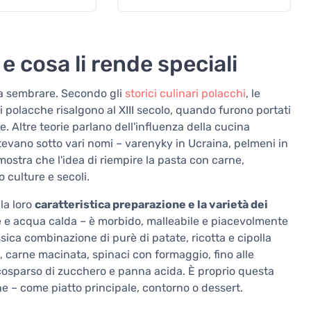
e cosa li rende speciali
sa sembrare. Secondo gli
storici culinari polacchi
, le
ti polacche risalgono al XIII secolo, quando furono portati
. Altre teorie parlano dell'influenza della cucina
istevano sotto vari nomi – varenyky in Ucraina, pelmeni in
ostra che l'idea di riempire la pasta con carne,
 culture e secoli.
 la loro
caratteristica preparazione e la varietà dei
le e acqua calda – è morbido, malleabile e piacevolmente
ssica combinazione di purè di patate, ricotta e cipolla
 carne macinata, spinaci con formaggio, fino alle
ta cosparso di zucchero e panna acida. È proprio questa
one – come piatto principale, contorno o dessert.