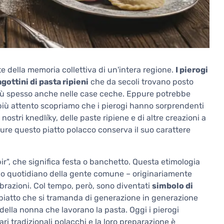
e della memoria collettiva di un'intera regione.
I pierogi
agottini di pasta ripieni
che da secoli trovano posto
più spesso anche nelle case ceche. Eppure potrebbe
più attento scopriamo che i pierogi hanno sorprendenti
nostri knedlíky, delle paste ripiene e di altre creazioni a
re questo piatto polacco conserva il suo carattere
pir", che significa festa o banchetto. Questa etimologia
cibo quotidiano della gente comune – originariamente
ebrazioni. Col tempo, però, sono diventati
simbolo di
 piatto che si tramanda di generazione in generazione
i della nonna che lavorano la pasta. Oggi i pierogi
ari tradizionali polacchi e la loro preparazione è