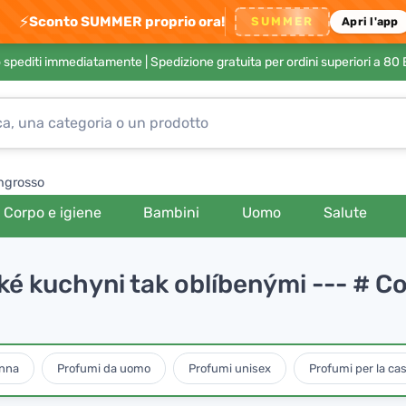
⚡
Sconto SUMMER proprio ora!
SUMMER
Apri l'app
no spediti immediatamente |
Spedizione gratuita per ordini superiori a 80
ngrosso
Corpo e igiene
Bambini
Uomo
Salute
ské kuchyni tak oblíbenými --- # Co
onna
Profumi da uomo
Profumi unisex
Profumi per la cas