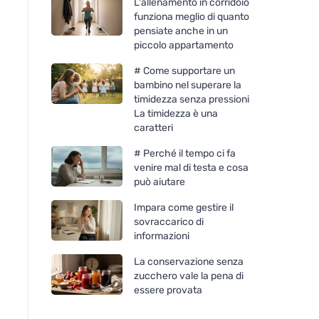
L'allenamento in corridoio
funziona meglio di quanto
pensiate anche in un
piccolo appartamento
# Come supportare un
bambino nel superare la
timidezza senza pressioni
La timidezza è una
caratteri
# Perché il tempo ci fa
venire mal di testa e cosa
può aiutare
Impara come gestire il
sovraccarico di
informazioni
La conservazione senza
zucchero vale la pena di
essere provata