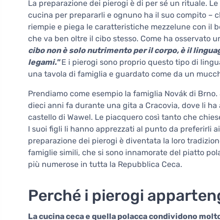
La preparazione dei pierogi è di per sé un rituale. Le
cucina per prepararli e ognuno ha il suo compito – ch
riempie e piega le caratteristiche mezzelune con il 
che va ben oltre il cibo stesso. Come ha osservato u
cibo non è solo nutrimento per il corpo, è il lingua
legami."
E i pierogi sono proprio questo tipo di lin
una tavola di famiglia e guardato come da un mucchi
Prendiamo come esempio la famiglia Novák di Brno. J
dieci anni fa durante una gita a Cracovia, dove li ha
castello di Wawel. Le piacquero così tanto che chies
I suoi figli li hanno apprezzati al punto da preferirli 
preparazione dei pierogi è diventata la loro tradizio
famiglie simili, che si sono innamorate del piatto po
più numerose in tutta la Repubblica Ceca.
Perché i pierogi apparten
La cucina ceca e quella polacca condividono molt