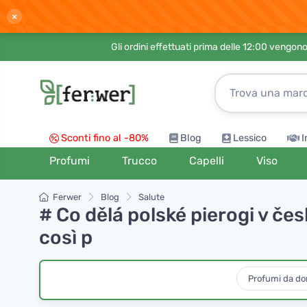
×
Gli ordini effettuati prima delle 12:00 vengo
Sconti fino al -80%
Blog
Lessico
I
Profumi
Trucco
Capelli
Viso
Ferwer
Blog
Salute
# Co dělá polské pierogi v če
così p
Profumi da d