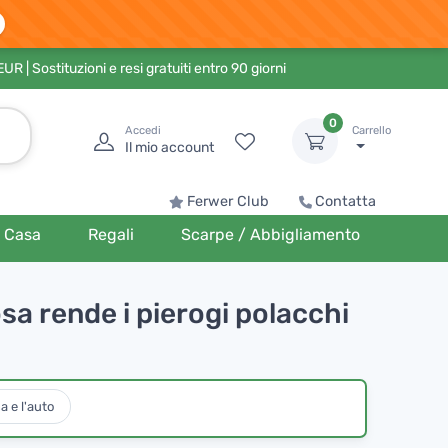
 EUR
| Sostituzioni e resi gratuiti entro 90 giorni
0
Accedi
Carrello
Il mio account
Ferwer Club
Contatta
Casa
Regali
Scarpe / Abbigliamento
sa rende i pierogi polacchi
a e l'auto