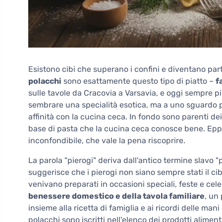
Esistono cibi che superano i confini e diventano part
polacchi
sono esattamente questo tipo di piatto –
f
sulle tavole da Cracovia a Varsavia, e oggi sempre 
sembrare una specialità esotica, ma a uno sguardo 
affinità con la cucina ceca. In fondo sono parenti dei 
base di pasta che la cucina ceca conosce bene. Eppu
inconfondibile, che vale la pena riscoprire.
La parola "pierogi" deriva dall'antico termine slavo "
suggerisce che i pierogi non siano sempre stati il 
venivano preparati in occasioni speciali, feste e cel
benessere domestico e della tavola familiare
, un
insieme alla ricetta di famiglia e ai ricordi delle man
polacchi sono iscritti nell'elenco dei prodotti aliment