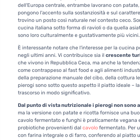
dell'Europa centrale, entrambe lavorano con patate, 
pongono l'accento sulla sostanziosità e sul carattere
trovino un posto così naturale nel contesto ceco. Son
cucina italiana sotto forma di ravioli o da quella as
sono loro culturalmente e gustativamente più vicini.
È interessante notare che l'interesse per la cucina
negli ultimi anni. Vi contribuisce sia il
crescente tu
che vivono in Repubblica Ceca, ma anche la tendenza 
come contrappeso al fast food e agli alimenti indust
della preparazione manuale del cibo, della cottura len
pierogi sono sotto questo aspetto il piatto ideale –
trascorso in modo significativo.
Dal punto di vista nutrizionale i pierogi non sono 
ma la versione con patate e ricotta fornisce una buon
cavolo fermentato e funghi è praticamente vegana e 
probiotiche provenienti dal
cavolo
fermentato. Per un
con farina integrale o di farro, conferendo al piatto