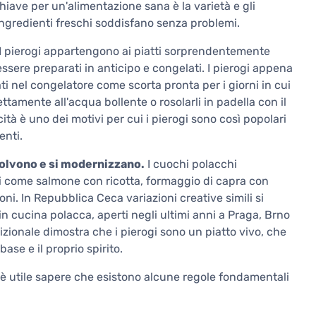
 chiave per un'alimentazione sana è la varietà e gli
 ingredienti freschi soddisfano senza problemi.
I pierogi appartengono ai piatti sorprendentemente
sere preparati in anticipo e congelati. I pierogi appena
ti nel congelatore come scorta pronta per i giorni in cui
ttamente all'acqua bollente o rosolarli in padella con il
cità è uno dei motivi per cui i pierogi sono così popolari
enti.
volvono e si modernizzano.
I cuochi polacchi
i come salmone con ricotta, formaggio di capra con
ni. In Repubblica Ceca variazioni creative simili si
in cucina polacca, aperti negli ultimi anni a Praga, Brno
izionale dimostra che i pierogi sono un piatto vivo, che
ase e il proprio spirito.
, è utile sapere che esistono alcune regole fondamentali