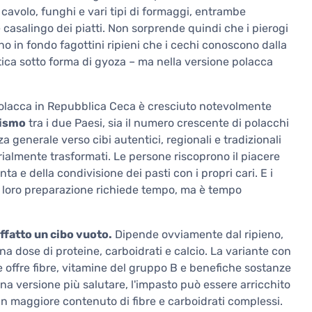
cavolo, funghi e vari tipi di formaggi, entrambe
 casalingo dei piatti. Non sorprende quindi che i pierogi
o in fondo fagottini ripieni che i cechi conoscono dalla
iatica sotto forma di gyoza – ma nella versione polacca
 polacca in Repubblica Ceca è cresciuto notevolmente
rismo
tra i due Paesi, sia il numero crescente di polacchi
generale verso cibi autentici, regionali e tradizionali
rialmente trasformati. Le persone riscoprono il piacere
ta e della condivisione dei pasti con i propri cari. E i
 la loro preparazione richiede tempo, ma è tempo
affatto un cibo vuoto.
Dipende ovviamente dal ripieno,
a dose di proteine, carboidrati e calcio. La variante con
offre fibre, vitamine del gruppo B e benefiche sostanze
a versione più salutare, l'impasto può essere arricchito
 un maggiore contenuto di fibre e carboidrati complessi.