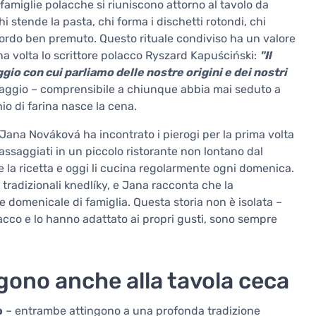
 famiglie polacche si riuniscono attorno al tavolo da
i stende la pasta, chi forma i dischetti rotondi, chi
bordo ben premuto. Questo rituale condiviso ha un valore
na volta lo scrittore polacco Ryszard Kapuściński:
"Il
ggio con cui parliamo delle nostre origini e dei nostri
guaggio – comprensibile a chiunque abbia mai seduto a
o di farina nasce la cena.
ana Nováková ha incontrato i pierogi per la prima volta
 assaggiati in un piccolo ristorante non lontano dal
e la ricetta e oggi li cucina regolarmente ogni domenica.
ai tradizionali knedlíky, e Jana racconta che la
ne domenicale di famiglia. Questa storia non è isolata –
lacco e lo hanno adattato ai propri gusti, sono sempre
gono anche alla tavola ceca
o
– entrambe attingono a una profonda tradizione