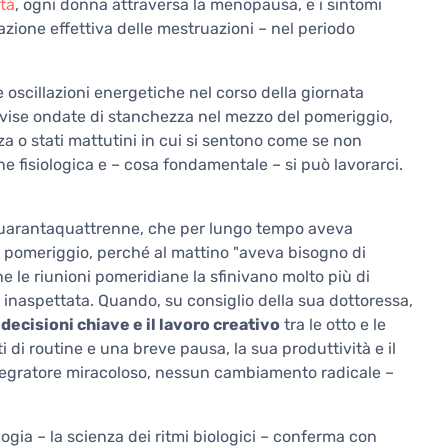
tà
, ogni donna attraversa la menopausa, e i sintomi
azione effettiva delle mestruazioni – nel periodo
oscillazioni energetiche nel corso della giornata
vvise ondate di stanchezza nel mezzo del pomeriggio,
a o stati mattutini in cui si sentono come se non
e fisiologica e – cosa fondamentale – si può lavorarci.
uarantaquattrenne, che per lungo tempo aveva
l pomeriggio, perché al mattino "aveva bisogno di
e le riunioni pomeridiane la sfinivano molto più di
inaspettata. Quando, su consiglio della sua dottoressa,
e
decisioni chiave e il lavoro creativo
tra le otto e le
 di routine e una breve pausa, la sua produttività e il
tegratore miracoloso, nessun cambiamento radicale –
ogia – la scienza dei ritmi biologici – conferma con