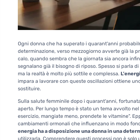
Ogni donna che ha superato i quarant'anni probabilm
determinazione, verso mezzogiorno avverte già la pr
calo, quando sembra che la giornata sia ancora infin
segnalano già il bisogno di riposo. Spesso si parla di 
ma la realtà è molto più sottile e complessa.
L'energi
impara a lavorare con queste oscillazioni ottiene u
sostituire.
Sulla salute femminile dopo i quarant'anni, fortunat
aperto. Per lungo tempo è stato un tema avvolto nel si
esercizio, mangiate meno, prendete le vitamine". Eppu
cambiamenti ormonali che influenzano in modo fond
energia ha a disposizione una donna in una determ
utilizzarla. Comprendere questi processi non è solo u