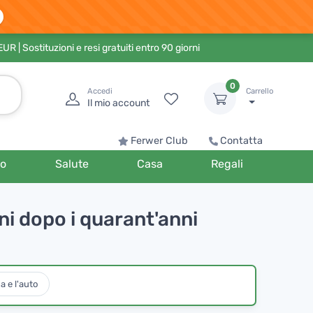
 EUR
| Sostituzioni e resi gratuiti entro 90 giorni
0
Accedi
Carrello
Il mio account
Ferwer Club
Contatta
o
Salute
Casa
Regali
ni dopo i quarant'anni
a e l'auto