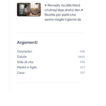
# Recepty na jídla která
chutnají lépe druhý den #
Ricette per piatti che
sanno meglio il giorno do
Argomenti
Cosmetici
268
Salute
2600
Stile di vita
240
Madre e figlio
207
Casa
337