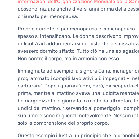
informazioni dell'Organizzazione Mondiale della Sani
possono iniziare anche diversi anni prima della cess
chiamato perimenopausa.
Proprio durante la perimenopausa e la menopausa le 
spesso si intensificano. Le donne descrivono impro
difficoltà ad addormentarsi nonostante la spossatezz
avessero dormito affatto. Tutto ciò ha una spiegazion
Non contro il corpo, ma in armonia con esso.
Immaginate ad esempio la signora Jana, manager q
programmato i compiti lavorativi più impegnativi ne
carburare". Dopo i quarant'anni, però, ha scoperto ch
prima, mentre al mattino aveva una lucidità mentale 
ha riorganizzato la giornata in modo da affrontare l
undici del mattino, riservando al pomeriggio i compiti
suo umore sono migliorati notevolmente. Nessun in
solo la comprensione del proprio corpo.
Questo esempio illustra un principio che la cronobiol