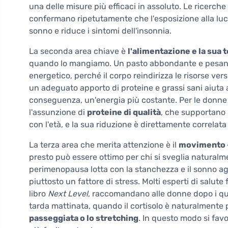
una delle misure più efficaci in assoluto. Le ricerche
confermano ripetutamente che l'esposizione alla luce 
sonno e riduce i sintomi dell'insonnia.
La seconda area chiave è
l'alimentazione e la sua 
quando lo mangiamo. Un pasto abbondante e pesan
energetico, perché il corpo reindirizza le risorse ver
un adeguato apporto di proteine e grassi sani aiuta a
conseguenza, un'energia più costante. Per le donne
l'assunzione di
proteine di qualità
, che supportano
con l'età, e la sua riduzione è direttamente correlat
La terza area che merita attenzione è il
movimento –
presto può essere ottimo per chi si sveglia natural
perimenopausa lotta con la stanchezza e il sonno ag
piuttosto un fattore di stress. Molti esperti di salute
libro
Next Level
, raccomandano alle donne dopo i qua
tarda mattinata, quando il cortisolo è naturalmente p
passeggiata o lo stretching
. In questo modo si favor