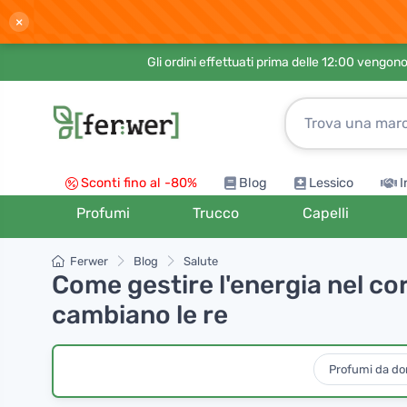
×
Gli ordini effettuati prima delle 12:00 vengo
Sconti fino al -80%
Blog
Lessico
I
Profumi
Trucco
Capelli
Ferwer
Blog
Salute
Come gestire l'energia nel co
cambiano le re
Profumi da d