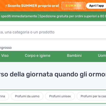
⚡
Sconto SUMMER proprio ora!
SUMMER
Apri l'app
no spediti immediatamente |
Spedizione gratuita per ordini superiori a 80
ngrosso
Viso
Corpo e igiene
Bambini
Uom
rso della giornata quando gli ormo
onna
Profumi da uomo
Profumi unisex
Profumi per la cas