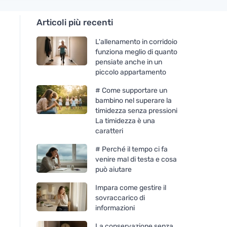
Articoli più recenti
L'allenamento in corridoio
funziona meglio di quanto
pensiate anche in un
piccolo appartamento
# Come supportare un
bambino nel superare la
timidezza senza pressioni
La timidezza è una
caratteri
# Perché il tempo ci fa
venire mal di testa e cosa
può aiutare
Impara come gestire il
sovraccarico di
informazioni
La conservazione senza