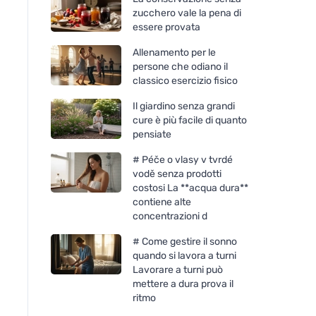
zucchero vale la pena di
essere provata
Allenamento per le
persone che odiano il
classico esercizio fisico
Il giardino senza grandi
cure è più facile di quanto
pensiate
# Péče o vlasy v tvrdé
vodě senza prodotti
costosi La **acqua dura**
contiene alte
concentrazioni d
# Come gestire il sonno
quando si lavora a turni
Lavorare a turni può
mettere a dura prova il
ritmo