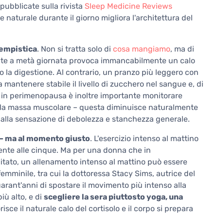
 pubblicate sulla rivista
Sleep Medicine Reviews
naturale durante il giorno migliora l'architettura del
tempistica
. Non si tratta solo di
cosa mangiamo
, ma di
te a metà giornata provoca immancabilmente un calo
so la digestione. Al contrario, un pranzo più leggero con
 mantenere stabile il livello di zucchero nel sangue e, di
 in perimenopausa è inoltre importante monitorare
 la massa muscolare – questa diminuisce naturalmente
a alla sensazione di debolezza e stanchezza generale.
 ma al momento giusto
. L'esercizio intenso al mattino
mente alle cinque. Ma per una donna che in
itato, un allenamento intenso al mattino può essere
 femminile, tra cui la dottoressa Stacy Sims, autrice del
rant'anni di spostare il movimento più intenso alla
iù alto, e di
scegliere la sera piuttosto yoga, una
isce il naturale calo del cortisolo e il corpo si prepara