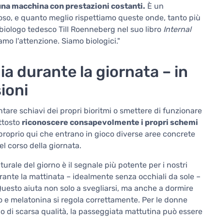
 una macchina con prestazioni costanti.
È un
poso, e quanto meglio rispettiamo queste onde, tanto più
biologo tedesco Till Roenneberg nel suo libro
Internal
mo l'attenzione. Siamo biologici."
a durante la giornata – in
ioni
tare schiavi dei propri bioritmi o smettere di funzionare
uttosto
riconoscere consapevolmente i propri schemi
 proprio qui che entrano in gioco diverse aree concrete
l corso della giornata.
aturale del giorno è il segnale più potente per i nostri
urante la mattinata – idealmente senza occhiali da sole –
Questo aiuta non solo a svegliarsi, ma anche a dormire
olo e melatonina si regola correttamente. Per le donne
o di scarsa qualità, la passeggiata mattutina può essere