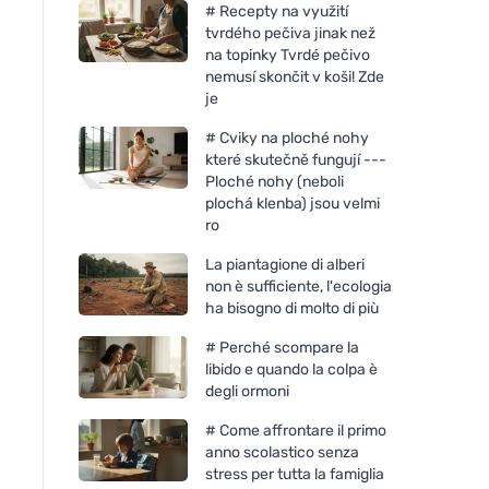
# Recepty na využití
tvrdého pečiva jinak než
na topinky Tvrdé pečivo
nemusí skončit v koši! Zde
je
# Cviky na ploché nohy
které skutečně fungují ---
Ploché nohy (neboli
plochá klenba) jsou velmi
ro
La piantagione di alberi
non è sufficiente, l'ecologia
ha bisogno di molto di più
# Perché scompare la
libido e quando la colpa è
degli ormoni
Incognito Spray repellente
Bombus Raw Protein
naturale 50 ml - Protezione
Caramel 50g
# Come affrontare il primo
al 100% contro tutti gli
anno scolastico senza
insetti
stress per tutta la famiglia