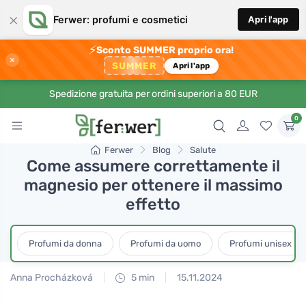
×
Ferwer: profumi e cosmetici
Apri l'app
⚡
Sconto SUMMER proprio ora!
×
SUMMER
Apri l'app
Spedizione gratuita per ordini superiori a 80 EUR
0
Ferwer
Blog
Salute
Come assumere correttamente il
magnesio per ottenere il massimo
effetto
Profumi da donna
Profumi da uomo
Profumi unisex
Anna Procházková
5 min
15.11.2024