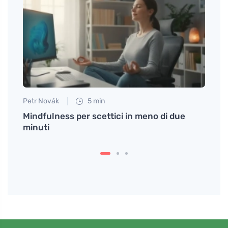
Petr Novák
5 min
Martin
scelta
Mindfulness per scettici in meno di due
Ricet
minuti
occa