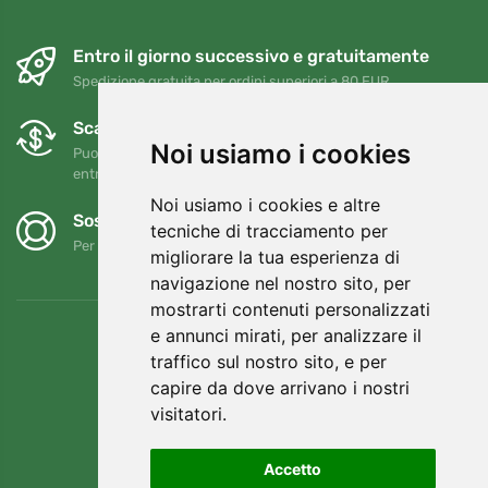
Entro il giorno successivo e gratuitamente
Spedizione gratuita per ordini superiori a 80 EUR
Scambi e resi gratuiti
Noi usiamo i cookies
Puoi restituire o cambiare il tuo ordine in qualsiasi momento
entro 90 giorni
Noi usiamo i cookies e altre
Sosteniamo Trees.org
tecniche di tracciamento per
Per ogni ordine piantiamo un albero! Leggi di più
Chi siamo
.
migliorare la tua esperienza di
navigazione nel nostro sito, per
mostrarti contenuti personalizzati
e annunci mirati, per analizzare il
traffico sul nostro sito, e per
capire da dove arrivano i nostri
visitatori.
Accetto