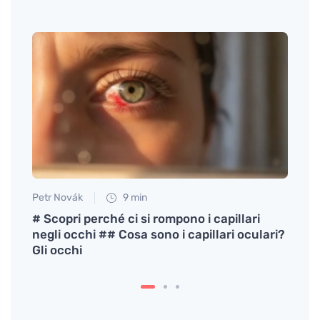
Petr Novák
9 min
Petr N
 per
# Scopri perché ci si rompono i capillari
# Cos
negli occhi ## Cosa sono i capillari oculari?
rilev
Gli occhi
conte