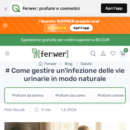
×
Ferwer: profumi e cosmetici
Apri l'app
⚡
Sconto SUMMER proprio ora!
×
SUMMER
Apri l'app
Spedizione gratuita per ordini superiori a 80 EUR
0
Ferwer
Blog
Salute
# Come gestire un'infezione delle vie
urinarie in modo naturale
Profumi da donna
Profumi da uomo
Profumi unisex
Petr Novák
9 min
1.6.2026