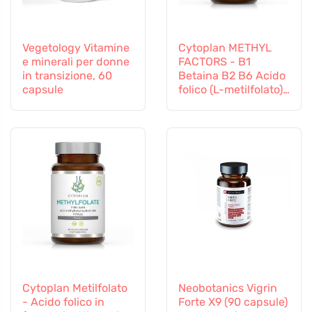
Vegetology Vitamine
Cytoplan METHYL
e minerali per donne
FACTORS - B1
in transizione, 60
Betaina B2 B6 Acido
capsule
folico (L-metilfolato)
Vitamina B12 e Zinco,
60 capsule
Cytoplan Metilfolato
Neobotanics Vigrin
- Acido folico in
Forte X9 (90 capsule)