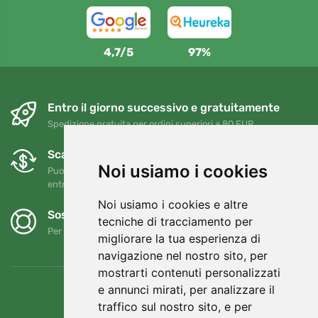
4,7/5
97%
Entro il giorno successivo e gratuitamente
Spedizione gratuita per ordini superiori a 80 EUR
Scambi e resi gratuiti
Noi usiamo i cookies
Puoi restituire o cambiare il tuo ordine in qualsiasi momento
entro 90 giorni
Noi usiamo i cookies e altre
Sosteniamo Trees.org
tecniche di tracciamento per
Per ogni ordine piantiamo un albero! Leggi di più
Chi siamo
.
migliorare la tua esperienza di
navigazione nel nostro sito, per
mostrarti contenuti personalizzati
e annunci mirati, per analizzare il
traffico sul nostro sito, e per