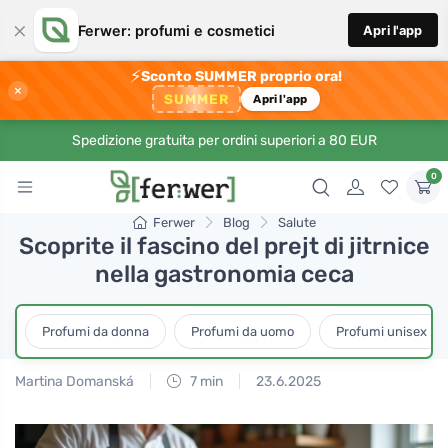
×
Ferwer: profumi e cosmetici
Apri l'app
⚡
Sconto SUMMER proprio ora!
×
SUMMER
Apri l'app
Spedizione gratuita per ordini superiori a 80 EUR
0
Ferwer
Blog
Salute
Scoprite il fascino del prejt di jitrnice
nella gastronomia ceca
Profumi da donna
Profumi da uomo
Profumi unisex
Martina Domanská
7 min
23.6.2025