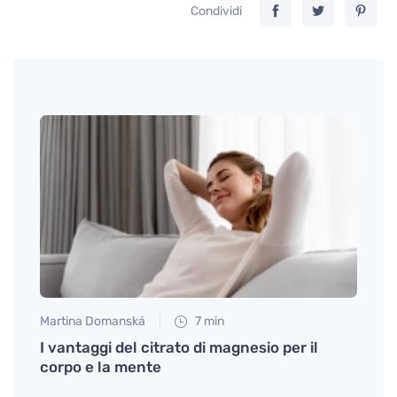
Condividi
Martina Domanská
7 min
Petr N
mi
I vantaggi del citrato di magnesio per il
Pane 
corpo e la mente
anche
sorp