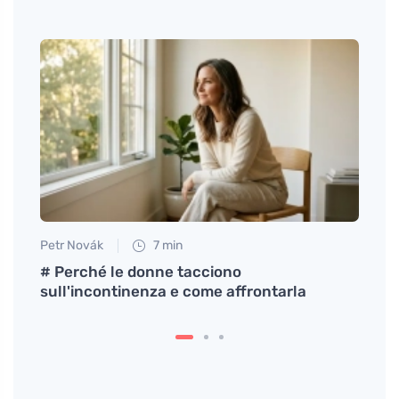
Petr Novák
7 min
Jan S
o sul
# Perché le donne tacciono
memo
sull'incontinenza e come affrontarla