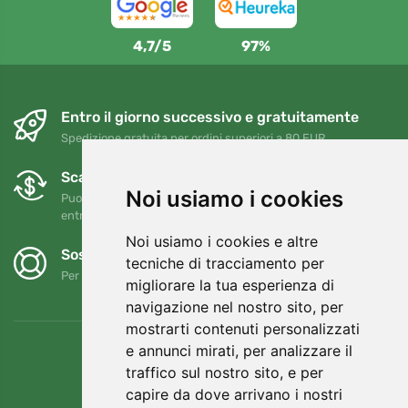
4,7/5
97%
Entro il giorno successivo e gratuitamente
Spedizione gratuita per ordini superiori a 80 EUR
Scambi e resi gratuiti
Noi usiamo i cookies
Puoi restituire o cambiare il tuo ordine in qualsiasi momento
entro 90 giorni
Noi usiamo i cookies e altre
Sosteniamo Trees.org
tecniche di tracciamento per
Per ogni ordine piantiamo un albero! Leggi di più
Chi siamo
.
migliorare la tua esperienza di
navigazione nel nostro sito, per
mostrarti contenuti personalizzati
e annunci mirati, per analizzare il
traffico sul nostro sito, e per
capire da dove arrivano i nostri