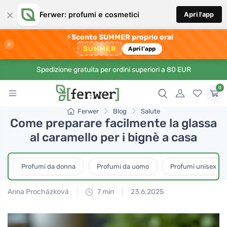
×
Ferwer: profumi e cosmetici
Apri l'app
⚡
Sconto SUMMER proprio ora!
×
SUMMER
Apri l'app
Spedizione gratuita per ordini superiori a 80 EUR
0
Ferwer
Blog
Salute
Come preparare facilmente la glassa
al caramello per i bignè a casa
Profumi da donna
Profumi da uomo
Profumi unisex
Anna Procházková
7 min
23.6.2025