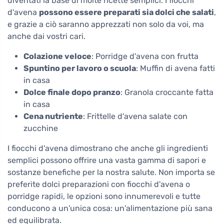
diventati la base di molte ricette semplici. I fiocchi
d'avena
possono essere preparati sia dolci che salati
,
e grazie a ciò saranno apprezzati non solo da voi, ma
anche dai vostri cari.
Colazione veloce
: Porridge d'avena con frutta
Spuntino per lavoro o scuola
: Muffin di avena fatti
in casa
Dolce finale dopo pranzo
: Granola croccante fatta
in casa
Cena nutriente
: Frittelle d'avena salate con
zucchine
I fiocchi d'avena dimostrano che anche gli ingredienti
semplici possono offrire una vasta gamma di sapori e
sostanze benefiche per la nostra salute. Non importa se
preferite dolci preparazioni con fiocchi d'avena o
porridge rapidi, le opzioni sono innumerevoli e tutte
conducono a un'unica cosa: un'alimentazione più sana
ed equilibrata.