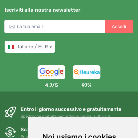
Iscriviti alla nostra newsletter
Accedi
Italiano / EUR
4,7/5
97%
Entro il giorno successivo e gratuitamente
Spedizione gratuita per ordini superiori a 80 EUR
Scambi e resi gratuiti
Noi usiamo i cookies
Puoi restituire o cambiare il tuo ordine in qualsiasi momento