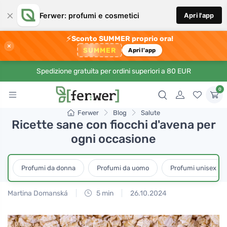
×
Ferwer: profumi e cosmetici
Apri l'app
⚡
Sconto SUMMER proprio ora!
×
SUMMER
Apri l'app
Spedizione gratuita per ordini superiori a 80 EUR
0
Ferwer
Blog
Salute
Ricette sane con fiocchi d'avena per
ogni occasione
Profumi da donna
Profumi da uomo
Profumi unisex
Martina Domanská
5 min
26.10.2024