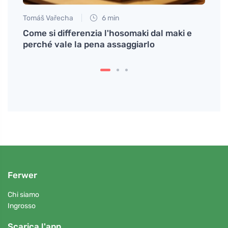
Tomáš Vařecha
6 min
Petr N
na e
Come si differenzia l'hosomaki dal maki e
# Com
perché vale la pena assaggiarlo
casa 
una p
Ferwer
Chi siamo
Ingrosso
Scarica l'app