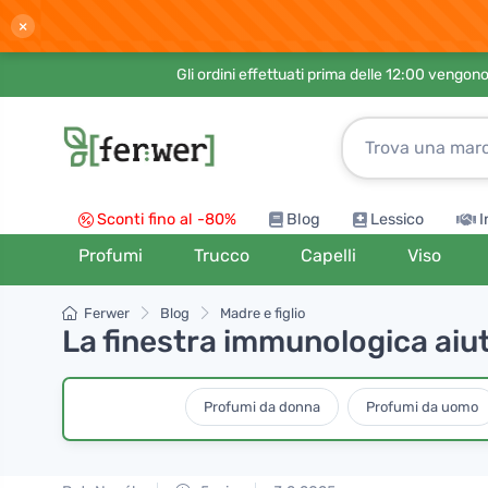
×
Gli ordini effettuati prima delle 12:00 vengo
Sconti fino al -80%
Blog
Lessico
I
Profumi
Trucco
Capelli
Viso
Ferwer
Blog
Madre e figlio
La finestra immunologica aiuta
Profumi da donna
Profumi da uomo