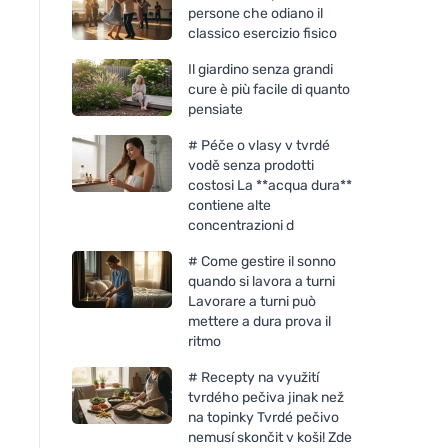
persone che odiano il
classico esercizio fisico
Il giardino senza grandi
cure è più facile di quanto
pensiate
# Péče o vlasy v tvrdé
vodě senza prodotti
costosi La **acqua dura**
contiene alte
concentrazioni d
# Come gestire il sonno
quando si lavora a turni
Lavorare a turni può
mettere a dura prova il
ritmo
# Recepty na využití
tvrdého pečiva jinak než
na topinky Tvrdé pečivo
nemusí skončit v koši! Zde