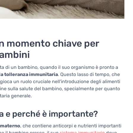
un momento chiave per
bambini
ita di un bambino, quando il suo organismo è pronto a
 la tolleranza immunitaria
. Questo lasso di tempo, che
tà, gioca un ruolo cruciale nell'introduzione degli alimenti
ne sulla salute del bambino, specialmente per quanto
taria generale.
ca e perché è importante?
e materno
, che contiene anticorpi e nutrienti importanti
e il bambino cresce, il suo
sistema immunitario
deve