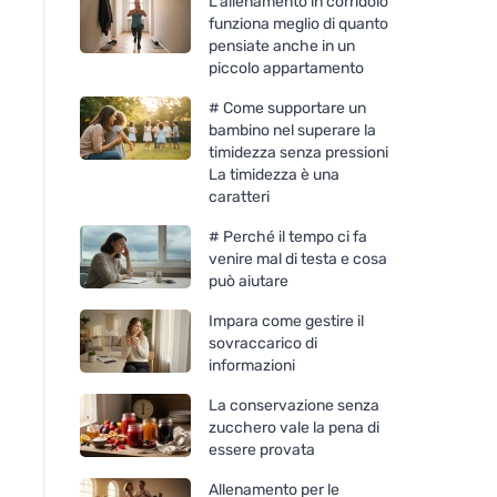
L'allenamento in corridoio
funziona meglio di quanto
pensiate anche in un
piccolo appartamento
# Come supportare un
bambino nel superare la
timidezza senza pressioni
La timidezza è una
caratteri
# Perché il tempo ci fa
venire mal di testa e cosa
può aiutare
Impara come gestire il
sovraccarico di
informazioni
La conservazione senza
zucchero vale la pena di
essere provata
Allenamento per le