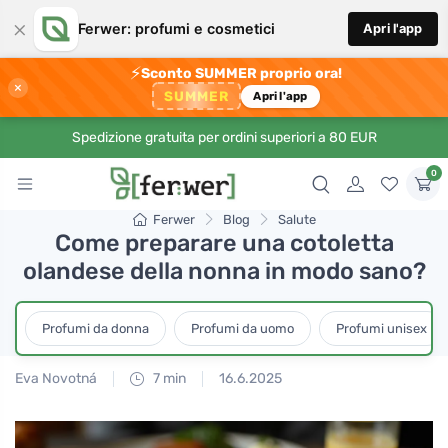
×
Ferwer: profumi e cosmetici
Apri l'app
⚡
Sconto SUMMER proprio ora!
×
SUMMER
Apri l'app
Spedizione gratuita per ordini superiori a 80 EUR
0
Ferwer
Blog
Salute
Come preparare una cotoletta
olandese della nonna in modo sano?
Profumi da donna
Profumi da uomo
Profumi unisex
Eva Novotná
7 min
16.6.2025