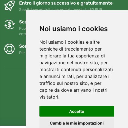
Entro il giorno successivo e gratuitamente
Spedizione gratuita per ordini superiori a 80 EUR
Scambi e resi gratuiti
Noi usiamo i cookies
Puoi restituire o cambiare il tuo ordine in qualsiasi momento
entro 90 giorni
Noi usiamo i cookies e altre
Sosteniamo Trees.org
tecniche di tracciamento per
Per ogni ordine piantiamo un albero! Leggi di più
Chi siamo
.
migliorare la tua esperienza di
navigazione nel nostro sito, per
mostrarti contenuti personalizzati
e annunci mirati, per analizzare il
traffico sul nostro sito, e per
capire da dove arrivano i nostri
visitatori.
Accetto
Cambia le mie impostazioni