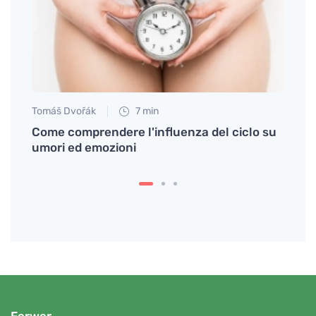
Tomáš Dvořák
7 min
Petr N
zioni
Come comprendere l'influenza del ciclo su
Mal d
umori ed emozioni
magne
Ferwer