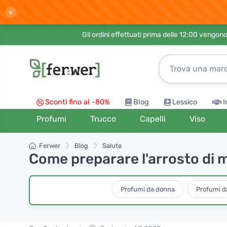
×
Gli ordini effettuati prima delle 12:00 vengo
Sconti fino al -80%
Blog
Lessico
I
Profumi
Trucco
Capelli
Viso
Ferwer
Blog
Salute
Come preparare l'arrosto di ma
Profumi da donna
Profumi 