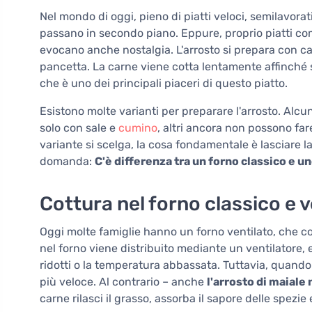
Nel mondo di oggi, pieno di piatti veloci, semilavorati 
passano in secondo piano. Eppure, proprio piatti com
evocano anche nostalgia. L'arrosto si prepara con carne
pancetta. La carne viene cotta lentamente affinché si
che è uno dei principali piaceri di questo piatto.
Esistono molte varianti per preparare l'arrosto. Alcu
solo con sale e
cumino
, altri ancora non possono fa
variante si scelga, la cosa fondamentale è lasciare l
domanda:
C'è differenza tra un forno classico e u
Cottura nel forno classico e v
Oggi molte famiglie hanno un forno ventilato, che co
nel forno viene distribuito mediante un ventilatore, 
ridotti o la temperatura abbassata. Tuttavia, quando s
più veloce. Al contrario – anche
l'arrosto di maiale 
carne rilasci il grasso, assorba il sapore delle spezi