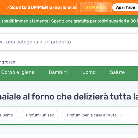
⚡
Sconto SUMMER proprio ora!
SUMMER
Apri l'app
no spediti immediatamente |
Spedizione gratuita per ordini superiori a 80
ngrosso
Corpo e igiene
Bambini
Uomo
Salute
iale al forno che delizierà tutta l
da uomo
Profumi unisex
Profumi per la casa e l'auto