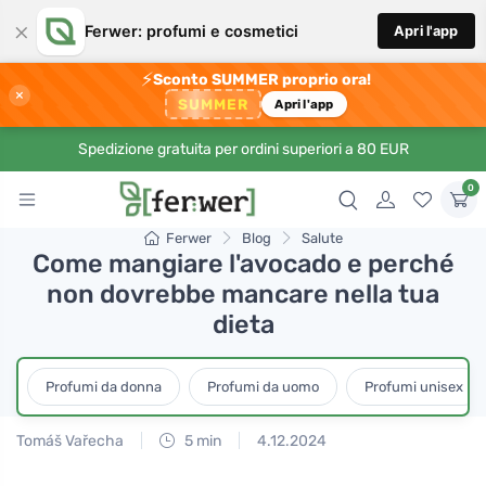
×
Ferwer: profumi e cosmetici
Apri l'app
⚡
Sconto SUMMER proprio ora!
×
SUMMER
Apri l'app
Spedizione gratuita per ordini superiori a 80 EUR
0
Ferwer
Blog
Salute
Come mangiare l'avocado e perché
non dovrebbe mancare nella tua
dieta
Profumi da donna
Profumi da uomo
Profumi unisex
Tomáš Vařecha
5 min
4.12.2024