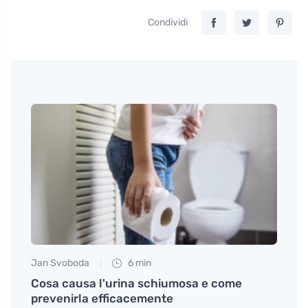
Condividi
Jan Svoboda
6 min
Petr N
eddore
Cosa causa l'urina schiumosa e come
Perch
prevenirla efficacemente
senza