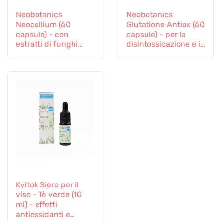
Neobotanics
Neobotanics
Neocellium (60
Glutatione Antiox (60
capsule) - con
capsule) - per la
estratti di funghi
disintossicazione e il
vitali e ginseng
sostegno
all'immunità
Kvitok Siero per il
viso - Tè verde (10
ml) - effetti
antiossidanti e