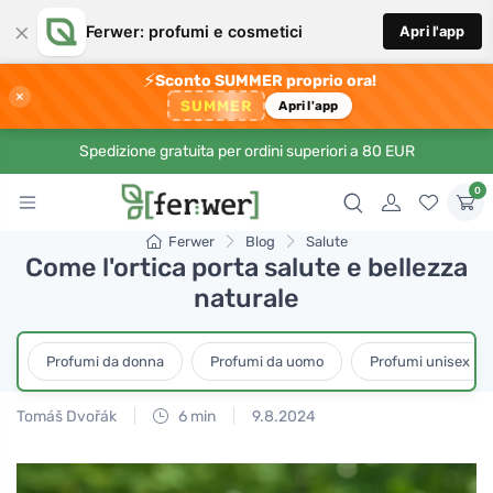
×
Ferwer: profumi e cosmetici
Apri l'app
⚡
Sconto SUMMER proprio ora!
×
SUMMER
Apri l'app
Spedizione gratuita per ordini superiori a 80 EUR
0
Ferwer
Blog
Salute
Come l'ortica porta salute e bellezza
naturale
Profumi da donna
Profumi da uomo
Profumi unisex
Tomáš Dvořák
6 min
9.8.2024