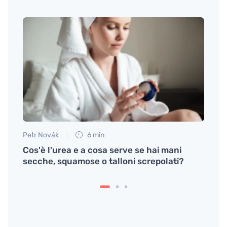
Petr Novák
6 min
Anna 
a che
Cos'è l'urea e a cosa serve se hai mani
Gli a
secche, squamose o talloni screpolati?
pelle