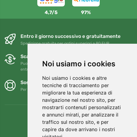
4,7/5
97%
Entro il giorno successivo e gratuitamente
Spedizione gratuita per ordini superiori a 80 EUR
Scambi e resi gratuiti
Noi usiamo i cookies
Puoi restituire o cambiare il tuo ordine in qualsiasi momento
entro 90 giorni
Noi usiamo i cookies e altre
Sosteniamo Trees.org
tecniche di tracciamento per
Per ogni ordine piantiamo un albero! Leggi di più
Chi siamo
.
migliorare la tua esperienza di
navigazione nel nostro sito, per
mostrarti contenuti personalizzati
e annunci mirati, per analizzare il
traffico sul nostro sito, e per
capire da dove arrivano i nostri
visitatori.