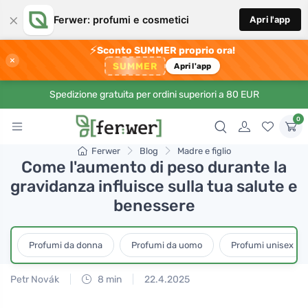
×
Ferwer: profumi e cosmetici
Apri l'app
⚡
Sconto SUMMER proprio ora!
×
SUMMER
Apri l'app
Spedizione gratuita per ordini superiori a 80 EUR
0
Ferwer
Blog
Madre e figlio
Come l'aumento di peso durante la
gravidanza influisce sulla tua salute e
benessere
Profumi da donna
Profumi da uomo
Profumi unisex
Petr Novák
8 min
22.4.2025