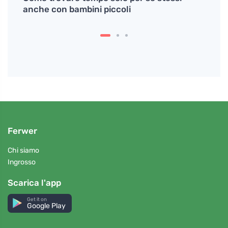
 sai
anche con bambini piccoli
come 
Ferwer
Chi siamo
Ingrosso
Scarica l'app
Get it on
Google Play