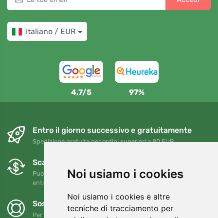
Italiano / EUR
4,7/5
97%
Entro il giorno successivo e gratuitamente
Spedizione gratuita per ordini superiori a 80 EUR
Scambi e resi gratuiti
Noi usiamo i cookies
Puoi restituire o cambiare il tuo ordine in qualsiasi momento
entro 90 giorni
Noi usiamo i cookies e altre
Sosteniamo Trees.org
tecniche di tracciamento per
Per ogni ordine piantiamo un albero! Leggi di più
Chi siamo
.