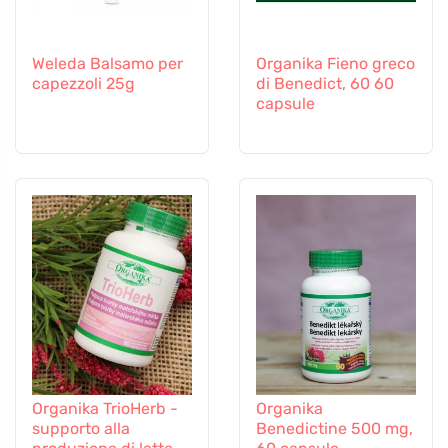
Weleda Balsamo per
Organika Fieno greco
capezzoli 25g
di Benedict, 60 60
capsule
Organika TrioHerb -
Organika
supporto alla
Benedictine 500 mg,