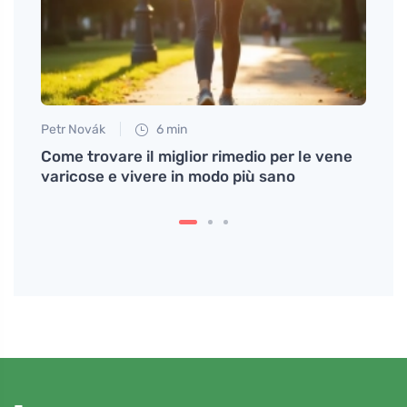
Petr Novák
6 min
Petr N
Come trovare il miglior rimedio per le vene
Il mo
uzione
varicose e vivere in modo più sano
conce
risveg