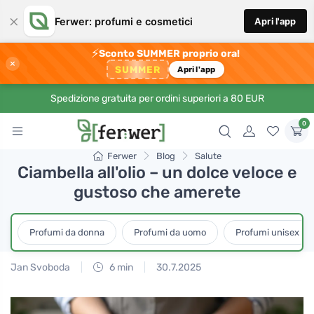
×
Ferwer: profumi e cosmetici
Apri l'app
⚡
Sconto SUMMER proprio ora!
×
SUMMER
Apri l'app
Spedizione gratuita per ordini superiori a 80 EUR
0
Ferwer
Blog
Salute
Ciambella all'olio – un dolce veloce e
gustoso che amerete
Profumi da donna
Profumi da uomo
Profumi unisex
Jan Svoboda
6 min
30.7.2025