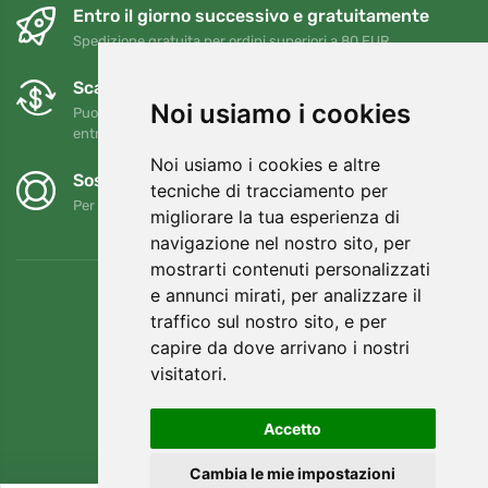
Entro il giorno successivo e gratuitamente
Spedizione gratuita per ordini superiori a 80 EUR
Scambi e resi gratuiti
Noi usiamo i cookies
Puoi restituire o cambiare il tuo ordine in qualsiasi momento
entro 90 giorni
Noi usiamo i cookies e altre
Sosteniamo Trees.org
tecniche di tracciamento per
Per ogni ordine piantiamo un albero! Leggi di più
Chi siamo
.
migliorare la tua esperienza di
navigazione nel nostro sito, per
mostrarti contenuti personalizzati
e annunci mirati, per analizzare il
traffico sul nostro sito, e per
capire da dove arrivano i nostri
visitatori.
Accetto
Cambia le mie impostazioni