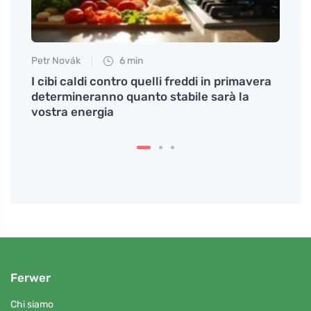
Petr Novák
6 min
Petr N
di
I cibi caldi contro quelli freddi in primavera
# Com
determineranno quanto stabile sarà la
porta
vostra energia
dei p
Ferwer
Chi siamo