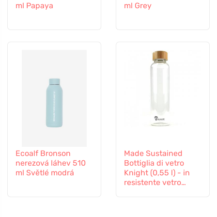
ml Papaya
ml Grey
Ecoalf Bronson
Made Sustained
nerezová láhev 510
Bottiglia di vetro
ml Světlé modrá
Knight (0,55 l) - in
resistente vetro
borosilicato