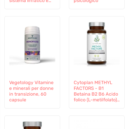
sistema linfatico e
psicologico
vascolare
Vegetology Vitamine
Cytoplan METHYL
e minerali per donne
FACTORS - B1
in transizione, 60
Betaina B2 B6 Acido
capsule
folico (L-metilfolato)
Vitamina B12 e Zinco,
60 capsule