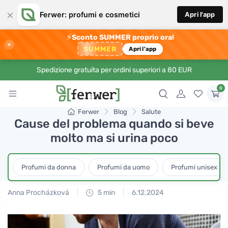
×
Ferwer: profumi e cosmetici
Apri l'app
⚡
Sconto SUMMER proprio ora!
×
SUMMER
Apri l'app
Spedizione gratuita per ordini superiori a 80 EUR
0
Ferwer
Blog
Salute
Cause del problema quando si beve
molto ma si urina poco
Profumi da donna
Profumi da uomo
Profumi unisex
Anna Procházková
5 min
6.12.2024