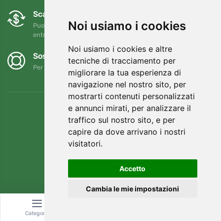
Scambi e resi gratuiti
Noi usiamo i cookies
Puoi restituire o cambiare il tuo ordine in qualsiasi momento
entro 90 giorni
Noi usiamo i cookies e altre
Sosteniamo Trees.org
tecniche di tracciamento per
Per ogni ordine piantiamo un albero! Leggi di più
Chi siamo
.
migliorare la tua esperienza di
navigazione nel nostro sito, per
mostrarti contenuti personalizzati
e annunci mirati, per analizzare il
traffico sul nostro sito, e per
capire da dove arrivano i nostri
visitatori.
Accetto
Cambia le mie impostazioni
© Topshelf s.r.o. Tutti i diritti riservati.
Categoria
Ricerca
Carrello