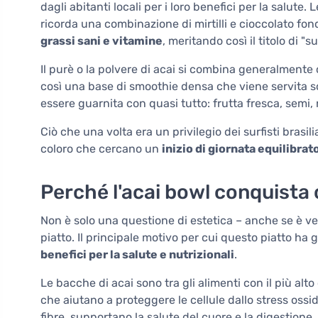
dagli abitanti locali per i loro benefici per la salut
ricorda una combinazione di mirtilli e cioccolato f
grassi sani e vitamine
, meritando così il titolo di "s
Il purè o la polvere di acai si combina generalmente 
così una base di smoothie densa che viene servita so
essere guarnita con quasi tutto: frutta fresca, semi, 
Ciò che una volta era un privilegio dei surfisti bras
coloro che cercano un
inizio di giornata equilibrat
Perché l'acai bowl conquista 
Non è solo una questione di estetica – anche se è ve
piatto. Il principale motivo per cui questo piatto ha
benefici per la salute e nutrizionali
.
Le bacche di acai sono tra gli alimenti con il più alt
che aiutano a proteggere le cellule dallo stress ossi
fibre, supportano la salute del cuore e la digestione