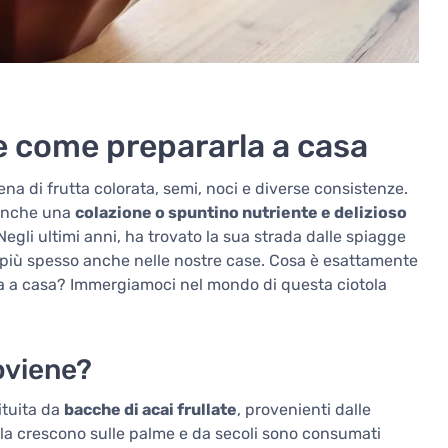
e come prepararla a casa
ena di frutta colorata, semi, noci e diverse consistenze.
 anche una
colazione o spuntino nutriente e delizioso
Negli ultimi anni, ha trovato la sua strada dalle spiagge
re più spesso anche nelle nostre case. Cosa è esattamente
a a casa? Immergiamoci nel mondo di questa ciotola
roviene?
ituita da
bacche di acai frullate
, provenienti dalle
iola crescono sulle palme e da secoli sono consumati