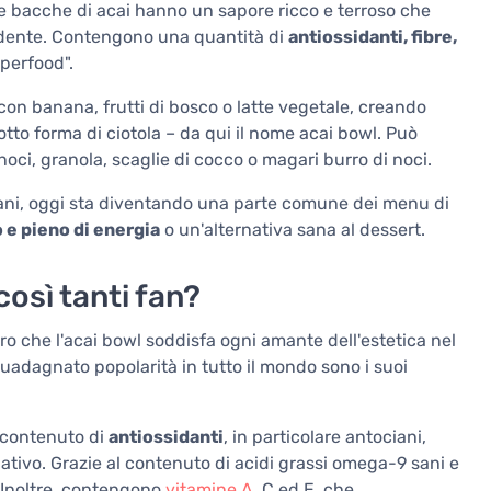
e. Le bacche di acai hanno un sapore ricco e terroso che
ondente. Contengono una quantità di
antiossidanti, fibre,
uperfood".
con banana, frutti di bosco o latte vegetale, creando
tto forma di ciotola – da qui il nome acai bowl. Può
noci, granola, scaglie di cocco o magari burro di noci.
iliani, oggi sta diventando una parte comune dei menu di
o e pieno di energia
o un'alternativa sana al dessert.
così tanti fan?
ro che l'acai bowl soddisfa ogni amante dell'estetica nel
 guadagnato popolarità in tutto il mondo sono i suoi
o contenuto di
antiossidanti
, in particolare antociani,
dativo. Grazie al contenuto di acidi grassi omega-9 sani e
. Inoltre, contengono
vitamine A
, C ed E, che