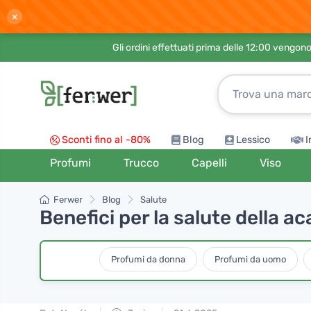
×
Gli ordini effettuati prima delle 12:00 vengo
Sconti fino al -80%
Blog
Lessico
I
Profumi
Trucco
Capelli
Viso
Ferwer
Blog
Salute
Benefici per la salute della a
Profumi da donna
Profumi da uomo