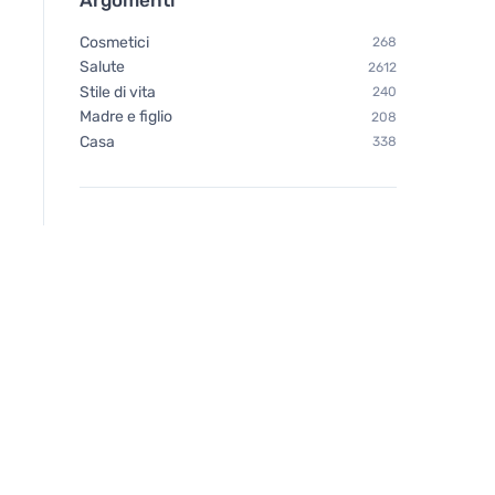
Cosmetici
268
Salute
2612
Stile di vita
240
Madre e figlio
208
Casa
338
Vegetology Vegetology
Vegetology Vitashi
Active Energy - Contro la
vitamina D3 in com
stanchezza e l'esaurimento,
1000 iu 60 compres
60 capsule