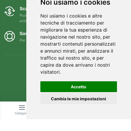
Noi usiamo i cookies
Scambi e resi gratuiti
Noi usiamo i cookies e altre
Puoi restituire o cambiare il tuo ordine in qualsiasi momento
entro 90 giorni
tecniche di tracciamento per
migliorare la tua esperienza di
Sosteniamo Trees.org
navigazione nel nostro sito, per
Per ogni ordine piantiamo un albero! Leggi di più
Chi siamo
.
mostrarti contenuti personalizzati
e annunci mirati, per analizzare il
traffico sul nostro sito, e per
capire da dove arrivano i nostri
visitatori.
Accetto
Cambia le mie impostazioni
Categoria
Ricerca
Carrello
© Topshelf s.r.o. Tutti i diritti riservati.