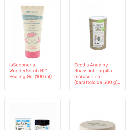
laSaponaria
Ecodis Anaé by
WonderScrub BIO
Rhassoul - argilla
Peeling Gel (100 ml)
marocchina
(barattolo da 500 g) -
shampoo, scrub o
maschera