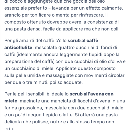
di cocco e aggiungete qualche goccia dell'olio
essenziale preferito – lavanda per un effetto calmante,
arancio per tonificare o menta per rinfrescare. Il
composto ottenuto dovrebbe avere la consistenza di
una pasta densa, facile da applicare ma che non coli.
Per gli amanti del caffè c'è lo
scrub al caffè
anticellulite
: mescolate quattro cucchiai di fondi di
caffè (idealmente ancora leggermente tiepidi dopo la
preparazione del caffè) con due cucchiai di olio d'oliva e
un cucchiaino di miele. Applicate questo composto
sulla pelle umida e massaggiate con movimenti circolari
per due o tre minuti, poi sciacquate.
Per le pelli sensibili è ideale lo
scrub all'avena con
miele
: macinate una manciata di fiocchi d'avena in una
farina grossolana, mescolate con due cucchiai di miele
e un po' di acqua tiepida o latte. Si otterrà una pasta
delicata che pulisce, nutre e allo stesso tempo non
irrita.