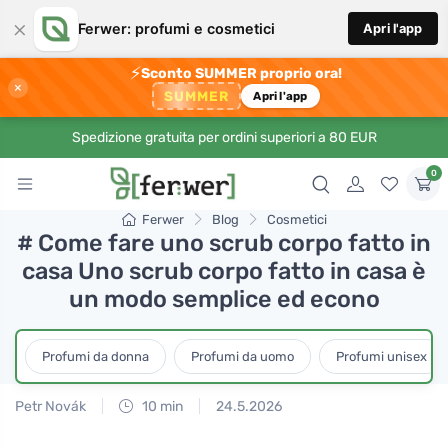
×
Ferwer: profumi e cosmetici
Apri l'app
⚡
Sconto SUMMER proprio ora!
×
SUMMER
Apri l'app
Spedizione gratuita per ordini superiori a 80 EUR
0
Ferwer
Blog
Cosmetici
# Come fare uno scrub corpo fatto in
casa Uno scrub corpo fatto in casa è
un modo semplice ed econo
Profumi da donna
Profumi da uomo
Profumi unisex
Petr Novák
10 min
24.5.2026