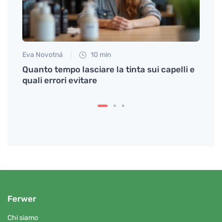
Eva Novotná
10 min
Anna 
 di
Quanto tempo lasciare la tinta sui capelli e
Siero
quali errori evitare
forti
Ferwer
Chi siamo