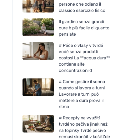
persone che odiano il
classico esercizio fisico
Il giardino senza grandi
cure è più facile di quanto
pensiate
# Péče o vlasy v tvrdé
vodě senza prodotti
costosi La **acqua dura**
contiene alte
concentrazioni d
# Come gestire il sonno
quando si lavora a turni
Lavorare a turni può
mettere a dura prova il
ritmo
# Recepty na využití
tvrdého pečiva jinak než
na topinky Tvrdé pečivo
nemusí skončit v koši! Zde