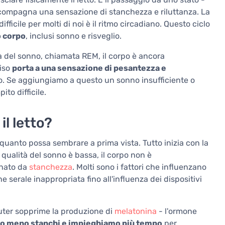
ccompagna una sensazione di stanchezza e riluttanza. La
ficile per molti di noi è il ritmo circadiano. Questo ciclo
o corpo
, inclusi sonno e risveglio.
 del sonno, chiamata REM, il corpo è ancora
viso
porta a una sensazione di pesantezza e
o. Se aggiungiamo a questo un sonno insufficiente o
to difficile.
l letto?
di quanto possa sembrare a prima vista. Tutto inizia con la
qualità del sonno è bassa, il corpo non è
gnato da
stanchezza
. Molti sono i fattori che influenzano
e serale inappropriata fino all'influenza dei dispositivi
uter sopprime la produzione di
melatonina
- l'ormone
mo meno stanchi e impieghiamo più tempo
per