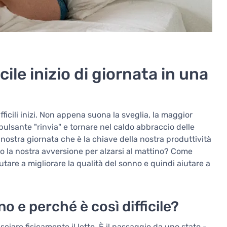
ile inizio di giornata in una
fficili inizi. Non appena suona la sveglia, la maggior
l pulsante "rinvia" e tornare nel caldo abbraccio delle
a nostra giornata che è la chiave della nostra produttività
ro la nostra avversione per alzarsi al mattino? Come
utare a migliorare la qualità del sonno e quindi aiutare a
no e perché è così difficile?
ciare fisicamente il letto. È il passaggio da uno stato -