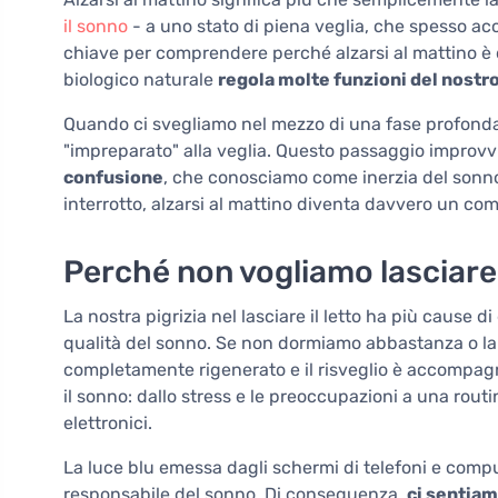
il sonno
- a uno stato di piena veglia, che spesso a
chiave per comprendere perché alzarsi al mattino è dif
biologico naturale
regola molte funzioni del nostr
Quando ci svegliamo nel mezzo di una fase profonda
"impreparato" alla veglia. Questo passaggio improv
confusione
, che conosciamo come inerzia del sonn
interrotto, alzarsi al mattino diventa davvero un compi
Perché non vogliamo lasciare i
La nostra pigrizia nel lasciare il letto ha più cause 
qualità del sonno. Se non dormiamo abbastanza o la 
completamente rigenerato e il risveglio è accompa
il sonno: dallo stress e le preoccupazioni a una routin
elettronici.
La luce blu emessa dagli schermi di telefoni e comp
responsabile del sonno. Di conseguenza,
ci sentia