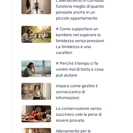
L'allenamento in corridoio
funziona meglio di quanto
pensiate anche in un
piccolo appartamento
# Come supportare un
bambino nel superare la
timidezza senza pressioni
La timidezza è una
caratteri
# Perché il tempo ci fa
venire mal di testa e cosa
può aiutare
Impara come gestire il
sovraccarico di
informazioni
La conservazione senza
zucchero vale la pena di
essere provata
Allenamento per le