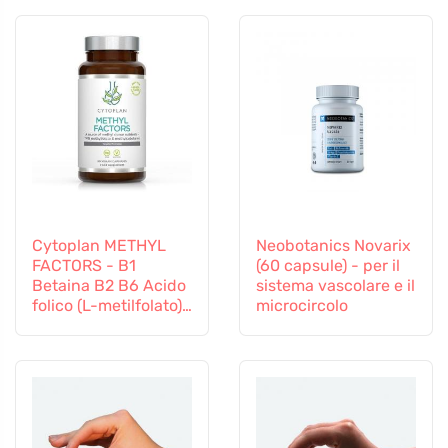
Cytoplan METHYL
Neobotanics Novarix
FACTORS - B1
(60 capsule) - per il
Betaina B2 B6 Acido
sistema vascolare e il
folico (L-metilfolato)
microcircolo
Vitamina B12 e Zinco,
60 capsule