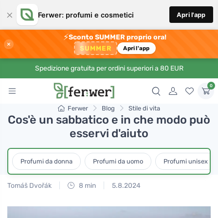
×
Ferwer: profumi e cosmetici
Apri l'app
⚡
Sconto SUMMER proprio ora!
×
SUMMER
Apri l'app
Spedizione gratuita per ordini superiori a 80 EUR
0
Ferwer
Blog
Stile di vita
Cos'è un sabbatico e in che modo può
esservi d'aiuto
Profumi da donna
Profumi da uomo
Profumi unisex
Tomáš Dvořák
8 min
5.8.2024