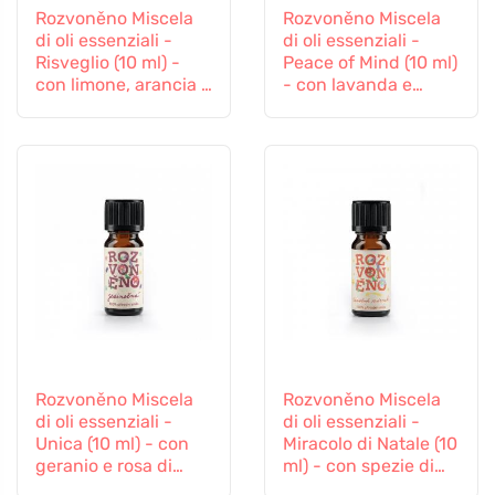
Rozvoněno Miscela
Rozvoněno Miscela
di oli essenziali -
di oli essenziali -
Risveglio (10 ml) -
Peace of Mind (10 ml)
con limone, arancia e
- con lavanda e
rosa di palma
patchouli
Rozvoněno Miscela
Rozvoněno Miscela
di oli essenziali -
di oli essenziali -
Unica (10 ml) - con
Miracolo di Natale (10
geranio e rosa di
ml) - con spezie di
palma
pan di zenzero