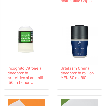
ricaricabile Grigio-
verde - in colori
eleganti
Incognito Citronela
Urtekram Crema
deodorante
deodorante roll-on
protettivo ai cristalli
MEN 50 ml BIO
(50 ml) - non
profuma di insetti
fastidiosi