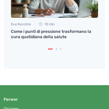
Eva Novotná
10 min
Petr N
a
Come i punti di pressione trasformano la
Scopr
cura quotidiana della salute
digiu
donn
Ferwer
Chi siamo