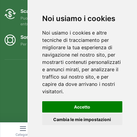
Scambi e resi gratuiti
Noi usiamo i cookies
Puoi restituire o cambiare il tuo ordine in qualsiasi momento
entro 90 giorni
Noi usiamo i cookies e altre
Sosteniamo Trees.org
tecniche di tracciamento per
Per ogni ordine piantiamo un albero! Leggi di più
Chi siamo
.
migliorare la tua esperienza di
navigazione nel nostro sito, per
mostrarti contenuti personalizzati
e annunci mirati, per analizzare il
traffico sul nostro sito, e per
capire da dove arrivano i nostri
visitatori.
Accetto
Cambia le mie impostazioni
© Topshelf s.r.o. Tutti i diritti riservati.
Categoria
Ricerca
Carrello