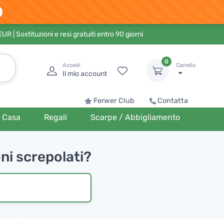
 EUR
| Sostituzioni e resi gratuiti entro 90 giorni
0
Accedi
Carrello
Il mio account
Ferwer Club
Contatta
Casa
Regali
Scarpe / Abbigliamento
ni screpolati?