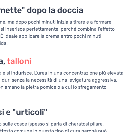
mette" dopo la doccia
ine, ma dopo pochi minuti inizia a tirare e a formare
 si inserisce perfettamente, perché combina l'effetto
. È ideale applicare la crema entro pochi minuti
ida.
a,
talloni
a e si indurisce. L'urea in una concentrazione più elevata
 duri senza la necessità di una levigatura aggressiva.
on amano la pietra pomice o a cui lo sfregamento
 e "urticoli"
 sulle cosce (spesso si parla di cheratosi pilare,
uttosto comune in questo tipo di cura perché può