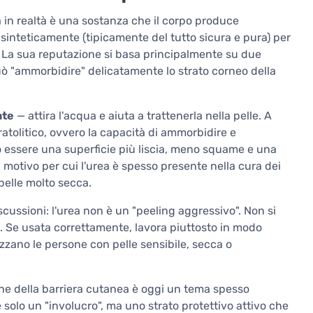
in realtà è una sostanza che il corpo produce
 sinteticamente (tipicamente del tutto sicura e pura) per
ile. La sua reputazione si basa principalmente su due
ò "ammorbidire" delicatamente lo strato corneo della
nte
— attira l'acqua e aiuta a trattenerla nella pelle. A
ratolitico, ovvero la capacità di ammorbidire e
può essere una superficie più liscia, meno squame e una
motivo per cui l'urea è spesso presente nella cura dei
 pelle molto secca.
scussioni: l'urea non è un "peeling aggressivo". Non si
le. Se usata correttamente, lavora piuttosto in modo
zzano le persone con pelle sensibile, secca o
ione della barriera cutanea è oggi un tema spesso
è solo un "involucro", ma uno strato protettivo attivo che