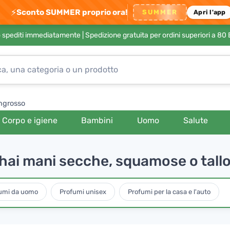
⚡
Sconto SUMMER proprio ora!
SUMMER
Apri l'app
no spediti immediatamente |
Spedizione gratuita per ordini superiori a 80
ngrosso
Corpo e igiene
Bambini
Uomo
Salute
e hai mani secche, squamose o tallo
umi da uomo
Profumi unisex
Profumi per la casa e l'auto