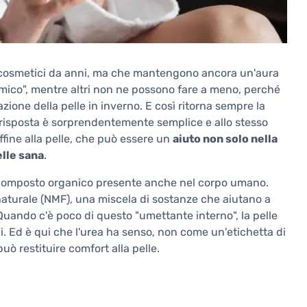
ei cosmetici da anni, ma che mantengono ancora un'aura
imico", mentre altri non ne possono fare a meno, perché
azione della pelle in inverno. E così ritorna sempre la
 risposta è sorprendentemente semplice e allo stesso
fine alla pelle, che può essere un
aiuto non solo nella
lle sana
.
 composto organico presente anche nel corpo umano.
 naturale (NMF), una miscela di sostanze che aiutano a
 Quando c'è poco di questo "umettante interno", la pelle
oni. Ed è qui che l'urea ha senso, non come un'etichetta di
 restituire comfort alla pelle.