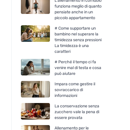
L'allenamento in corridoio
funziona meglio di quanto
pensiate anche in un
piccolo appartamento
# Come supportare un
bambino nel superare la
timidezza senza pressioni
La timidezza è una
caratteri
# Perché il tempo ci fa
venire mal di testa e cosa
può aiutare
Impara come gestire il
sovraccarico di
informazioni
La conservazione senza
zucchero vale la pena di
essere provata
Allenamento per le