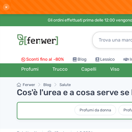
×
Gli ordini effettuati prima delle 12:00 vengo
Sconti fino al -80%
Blog
Lessico
I
Profumi
Trucco
Capelli
Viso
Ferwer
Blog
Salute
Cos'è l'urea e a cosa serve s
Profumi da donna
Prof