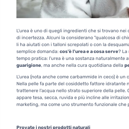
L'urea è uno di quegli ingredienti che si trovano n
di incertezza. Alcuni la considerano "qualcosa di ch
li ha aiutati con i talloni screpolati o con la desquam
semplice domanda:
cos'è l'urea e a cosa serve
? La
tempo pratica: l'urea è una sostanza naturalmente af
guarigione
, ma anche nella cura quotidiana della
pe
L'urea (nota anche come carbammide in ceco) è un
Nella pelle fa parte del cosiddetto fattore idratante
trattenere l'acqua nello strato superiore della pelle.
appare tesa, secca, ruvida e più incline alle irritazi
marketing, ma come uno strumento funzionale che può
Provate i nostri prodotti naturali