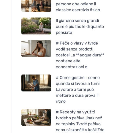
persone che odiano il
classico esercizio fisico
Il giardino senza grandi
cure è più facile di quanto
pensiate
# Péče o vlasy v tvrdé
vodě senza prodotti
costosi La **acqua dura**
contiene alte
concentrazioni d
# Come gestire il sonno
laSaponaria Crema lenitiva
Kvitok Balsamo idra
quando si lavora a turni
per piedi stanchi BIO (150
il corpo Lavender d
Lavorare a turni può
ml)
g) - un balsamo per 
mettere a dura prova il
e l'anima
ritmo
# Recepty na využití
tvrdého pečiva jinak než
na topinky Tvrdé pečivo
nemusí skončit v koši! Zde