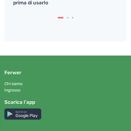
endo
prima di usarlo
per g
Ferwer
Chi siamo
Ingrosso
Scarica l'app
Get it on
Google Play