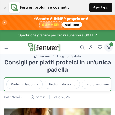
×
Ferwer: profumi e cosmetici
Apri l'app
⚡
Sconto SUMMER proprio ora!
×
SUMMER
Apri l'app
Spedizione gratuita per ordini superiori a 80 EUR
0
Ferwer
Blog
Salute
Consigli per piatti proteici in un'unica
padella
Profumi da donna
Profumi da uomo
Profumi unisex
Petr Novák
9 min
21.6.2026