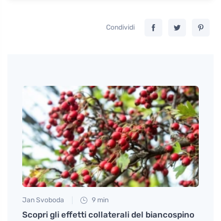
Condividi
Jan Svoboda
9 min
Anna 
Scopri gli effetti collaterali del biancospino
I dol