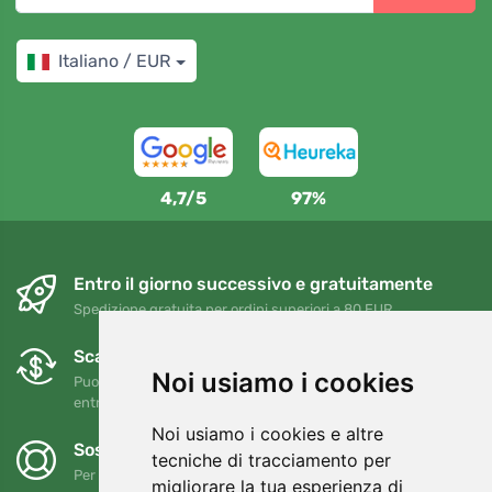
Italiano / EUR
4,7/5
97%
Entro il giorno successivo e gratuitamente
Spedizione gratuita per ordini superiori a 80 EUR
Scambi e resi gratuiti
Noi usiamo i cookies
Puoi restituire o cambiare il tuo ordine in qualsiasi momento
entro 90 giorni
Noi usiamo i cookies e altre
Sosteniamo Trees.org
tecniche di tracciamento per
Per ogni ordine piantiamo un albero! Leggi di più
Chi siamo
.
migliorare la tua esperienza di