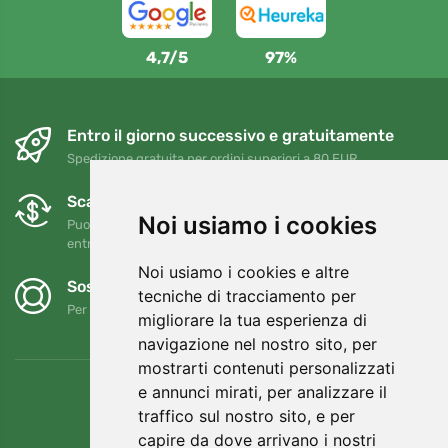
4,7/5
97%
Entro il giorno successivo e gratuitamente
Spedizione gratuita per ordini superiori a 80 EUR
Scambi e resi gratuiti
Noi usiamo i cookies
Puoi restituire o cambiare il tuo ordine in qualsiasi momento
entro 90 giorni
Noi usiamo i cookies e altre
Sosteniamo Trees.org
tecniche di tracciamento per
Per ogni ordine piantiamo un albero! Leggi di più
Chi siamo
.
migliorare la tua esperienza di
navigazione nel nostro sito, per
mostrarti contenuti personalizzati
e annunci mirati, per analizzare il
traffico sul nostro sito, e per
capire da dove arrivano i nostri