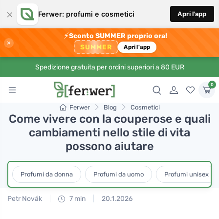
×
Ferwer: profumi e cosmetici
Apri l'app
⚡
Sconto SUMMER proprio ora!
×
SUMMER
Apri l'app
Spedizione gratuita per ordini superiori a 80 EUR
0
Ferwer
Blog
Cosmetici
Come vivere con la couperose e quali
cambiamenti nello stile di vita
possono aiutare
Profumi da donna
Profumi da uomo
Profumi unisex
Petr Novák
7 min
20.1.2026