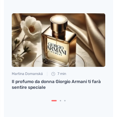
Martina Domanská
7 min
Martin
Il profumo da donna Giorgio Armani ti farà
Qual 
sentire speciale