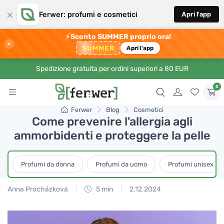
×
Ferwer: profumi e cosmetici
Apri l'app
⚡
Sconto SUMMER proprio ora!
×
SUMMER
Apri l'app
Spedizione gratuita per ordini superiori a 80 EUR
0
Ferwer
Blog
Cosmetici
Come prevenire l'allergia agli
ammorbidenti e proteggere la pelle
Profumi da donna
Profumi da uomo
Profumi unisex
Anna Procházková
5 min
2.12.2024