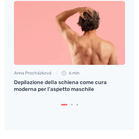
Anna Procházková
6 min
Petr N
una
Depilazione della schiena come cura
Il tè
moderna per l'aspetto maschile
profu