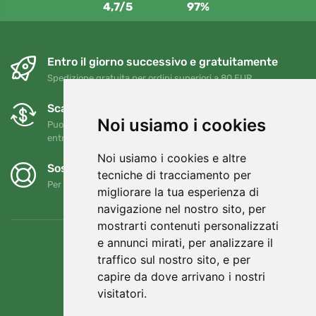
4,7/5
97%
Entro il giorno successivo e gratuitamente
Spedizione gratuita per ordini superiori a 80 EUR
Scambi e resi gratuiti
Noi usiamo i cookies
Puoi restituire o cambiare il tuo ordine in qualsiasi momento
entro 90 giorni
Noi usiamo i cookies e altre
Sosteniamo Trees.org
tecniche di tracciamento per
Per ogni ordine piantiamo un albero! Leggi di più
Chi siamo
.
migliorare la tua esperienza di
navigazione nel nostro sito, per
mostrarti contenuti personalizzati
e annunci mirati, per analizzare il
traffico sul nostro sito, e per
capire da dove arrivano i nostri
visitatori.