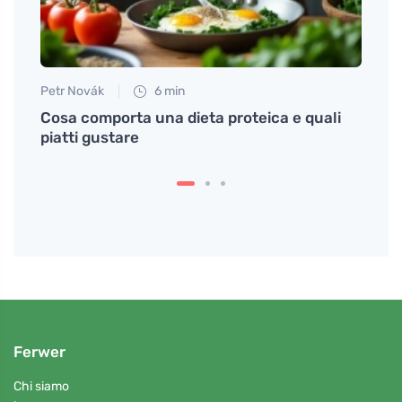
Petr Novák
6 min
Eva No
Cosa comporta una dieta proteica e quali
Perch
piatti gustare
duran
Ferwer
Chi siamo