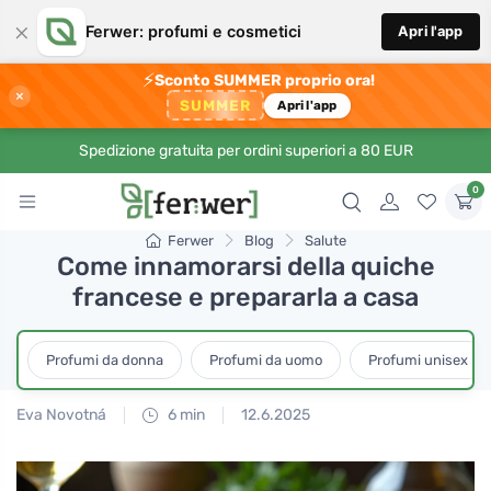
×
Ferwer: profumi e cosmetici
Apri l'app
⚡
Sconto SUMMER proprio ora!
×
SUMMER
Apri l'app
Spedizione gratuita per ordini superiori a 80 EUR
0
Ferwer
Blog
Salute
Come innamorarsi della quiche
francese e prepararla a casa
Profumi da donna
Profumi da uomo
Profumi unisex
Eva Novotná
6 min
12.6.2025