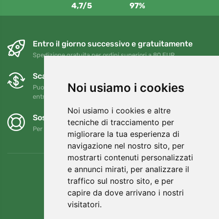
4,7/5
97%
Entro il giorno successivo e gratuitamente
Spedizione gratuita per ordini superiori a 80 EUR
Scambi e resi gratuiti
Noi usiamo i cookies
Puoi restituire o cambiare il tuo ordine in qualsiasi momento
entro 90 giorni
Noi usiamo i cookies e altre
Sosteniamo Trees.org
tecniche di tracciamento per
Per ogni ordine piantiamo un albero! Leggi di più
Chi siamo
.
migliorare la tua esperienza di
navigazione nel nostro sito, per
mostrarti contenuti personalizzati
e annunci mirati, per analizzare il
traffico sul nostro sito, e per
capire da dove arrivano i nostri
visitatori.