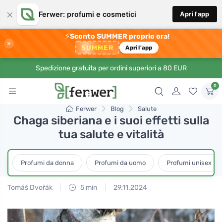
×
Ferwer: profumi e cosmetici
Apri l'app
⚡
Sconto SUMMER proprio ora!
×
SUMMER
Apri l'app
Spedizione gratuita per ordini superiori a 80 EUR
0
Ferwer
Blog
Salute
Chaga siberiana e i suoi effetti sulla
tua salute e vitalità
Profumi da donna
Profumi da uomo
Profumi unisex
Tomáš Dvořák
5 min
29.11.2024