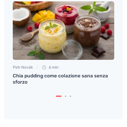
Petr Novák
6 min
Jan S
colpi
Chia pudding come colazione sana senza
Pizza
sforzo
volto