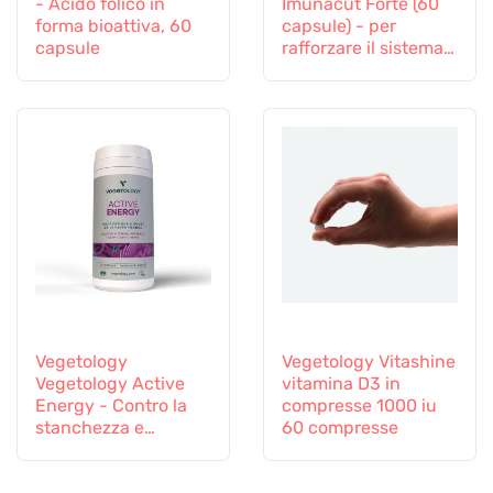
- Acido folico in
Imunacut Forte (60
forma bioattiva, 60
capsule) - per
capsule
rafforzare il sistema
immunitario
Vegetology
Vegetology Vitashine
Vegetology Active
vitamina D3 in
Energy - Contro la
compresse 1000 iu
stanchezza e
60 compresse
l'esaurimento, 60
capsule