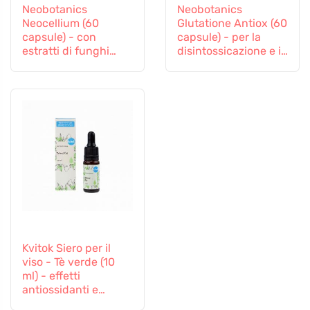
Neobotanics
Neobotanics
Neocellium (60
Glutatione Antiox (60
capsule) - con
capsule) - per la
estratti di funghi
disintossicazione e il
vitali e ginseng
sostegno
all'immunità
Kvitok Siero per il
viso - Tè verde (10
ml) - effetti
antiossidanti e
antinfiammatori