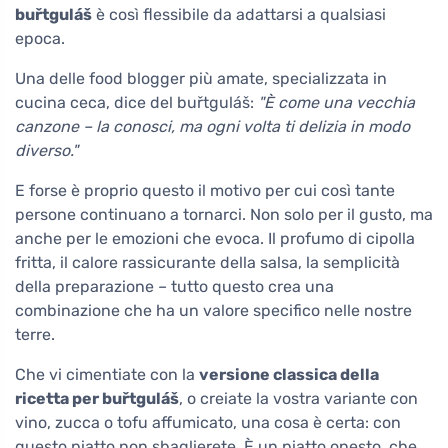
buřtguláš
è così flessibile da adattarsi a qualsiasi
epoca.
Una delle food blogger più amate, specializzata in
cucina ceca, dice del buřtguláš:
"È come una vecchia
canzone – la conosci, ma ogni volta ti delizia in modo
diverso."
E forse è proprio questo il motivo per cui così tante
persone continuano a tornarci. Non solo per il gusto, ma
anche per le emozioni che evoca. Il profumo di cipolla
fritta, il calore rassicurante della salsa, la semplicità
della preparazione – tutto questo crea una
combinazione che ha un valore specifico nelle nostre
terre.
Che vi cimentiate con la
versione classica della
ricetta per buřtguláš
, o creiate la vostra variante con
vino, zucca o tofu affumicato, una cosa è certa: con
questo piatto non sbaglierete. È un piatto onesto, che