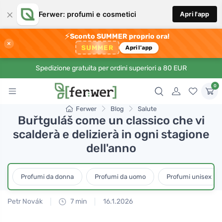
×
Ferwer: profumi e cosmetici
Apri l'app
⚡
Sconto SUMMER proprio ora!
×
SUMMER
Apri l'app
Spedizione gratuita per ordini superiori a 80 EUR
0
Ferwer
Blog
Salute
Buřtguláš come un classico che vi
scalderà e delizierà in ogni stagione
dell'anno
Profumi da donna
Profumi da uomo
Profumi unisex
Petr Novák
7 min
16.1.2026