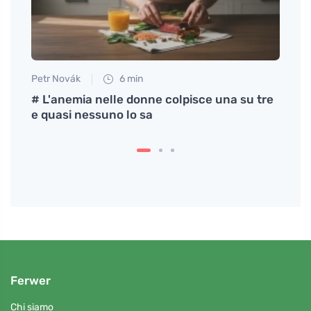
Petr Novák
6 min
Eva No
w
# L'anemia nelle donne colpisce una su tre
Quale
e quasi nessuno lo sa
adatt
Ferwer
Chi siamo