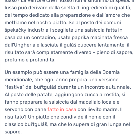
lusso? La verità è che il lusso non è sinonimo di spesa. Il
lusso può derivare dalla scelta di ingredienti di qualità,
dal tempo dedicato alla preparazione e dall'amore che
mettiamo nel nostro piatto. Se al posto dei comuni
špekáčky industriali scegliete una salsiccia fatta in
casa da un contadino, usate paprika macinata fresca
dall'Ungheria e lasciate il guláš cuocere lentamente, il
risultato sarà completamente diverso – pieno di sapore,
profumo e profondità.
Un esempio può essere una famiglia della Boemia
meridionale, che ogni anno prepara una versione
"festiva" del buřtguláš durante un incontro autunnale.
Al posto delle patate, aggiungono zucca arrostita, si
fanno preparare la salsiccia dal macellaio locale e
servono con pane
fatto in casa
con lievito madre. Il
risultato? Un piatto che condivide il nome con il
classico buřtguláš, ma che lo supera di gran lunga nel
sapore.