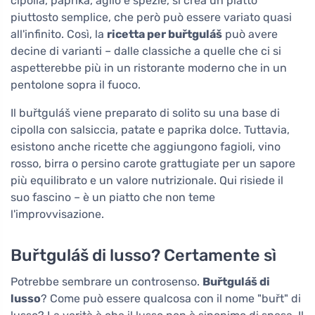
cipolla, paprika, aglio e spezie, si crea un piatto
piuttosto semplice, che però può essere variato quasi
all'infinito. Così, la
ricetta per buřtguláš
può avere
decine di varianti – dalle classiche a quelle che ci si
aspetterebbe più in un ristorante moderno che in un
pentolone sopra il fuoco.
Il buřtguláš viene preparato di solito su una base di
cipolla con salsiccia, patate e paprika dolce. Tuttavia,
esistono anche ricette che aggiungono fagioli, vino
rosso, birra o persino carote grattugiate per un sapore
più equilibrato e un valore nutrizionale. Qui risiede il
suo fascino – è un piatto che non teme
l'improvvisazione.
Buřtguláš di lusso? Certamente sì
Potrebbe sembrare un controsenso.
Buřtguláš di
lusso
? Come può essere qualcosa con il nome "buřt" di