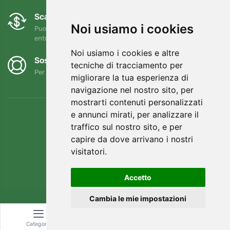
Scambi e resi gratuiti
Noi usiamo i cookies
Puoi restituire o cambiare il tuo ordine in qualsiasi momento
entro 90 giorni
Noi usiamo i cookies e altre
Sosteniamo Trees.org
tecniche di tracciamento per
Per ogni ordine piantiamo un albero! Leggi di più
Chi siamo
.
migliorare la tua esperienza di
navigazione nel nostro sito, per
mostrarti contenuti personalizzati
e annunci mirati, per analizzare il
traffico sul nostro sito, e per
capire da dove arrivano i nostri
visitatori.
Accetto
Cambia le mie impostazioni
© Topshelf s.r.o. Tutti i diritti riservati.
Categoria
Ricerca
Carrello