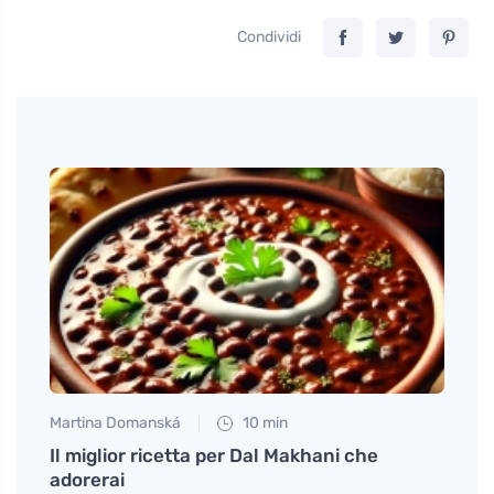
Condividi
Martina Domanská
10 min
Petr N
 il
Il miglior ricetta per Dal Makhani che
# Com
adorerai
casa 