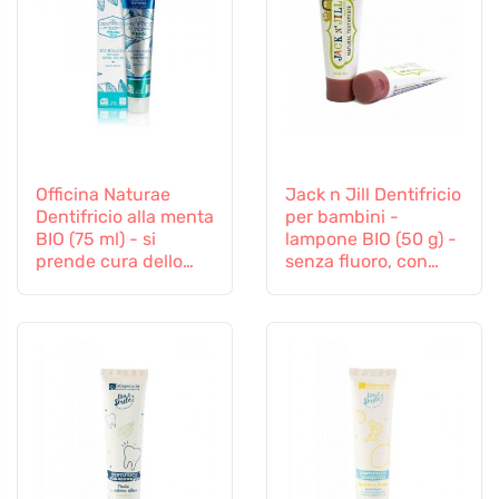
Officina Naturae
Jack n Jill Dentifricio
Dentifricio alla menta
per bambini -
BIO (75 ml) - si
lampone BIO (50 g) -
prende cura dello
senza fluoro, con
smalto dei denti e
estratto di calendula
delle gengive
biologico