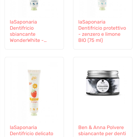
laSaponaria
laSaponaria
Dentifricio
Dentifricio protettivo
sbiancante
- zenzero e limone
WonderWhite -
BIO (75 ml)
menta e carbone
attivo BIO (75 ml)
laSaponaria
Ben & Anna Polvere
Dentifricio delicato
sbiancante per denti