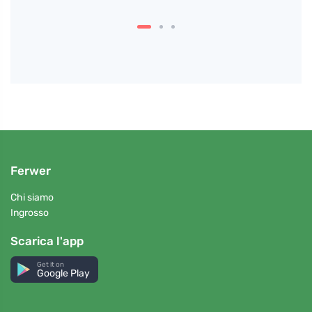
una p
Ferwer
Chi siamo
Ingrosso
Scarica l'app
Get it on
Google Play