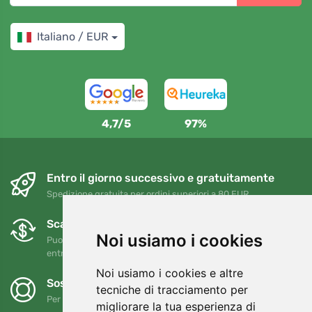
Italiano / EUR
4,7/5
97%
Entro il giorno successivo e gratuitamente
Spedizione gratuita per ordini superiori a 80 EUR
Scambi e resi gratuiti
Noi usiamo i cookies
Puoi restituire o cambiare il tuo ordine in qualsiasi momento
entro 90 giorni
Noi usiamo i cookies e altre
Sosteniamo Trees.org
tecniche di tracciamento per
Per ogni ordine piantiamo un albero! Leggi di più
Chi siamo
.
migliorare la tua esperienza di