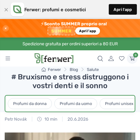
×
Ferwer: profumi e cosmetici
Apri l'app
⚡
Sconto SUMMER proprio ora!
×
SUMMER
Apri l'app
Spedizione gratuita per ordini superiori a 80 EUR
0
Ferwer
Blog
Salute
# Bruxismo e stress distruggono i
vostri denti e il sonno
Profumi da donna
Profumi da uomo
Profumi unisex
Petr Novák
10 min
20.6.2026