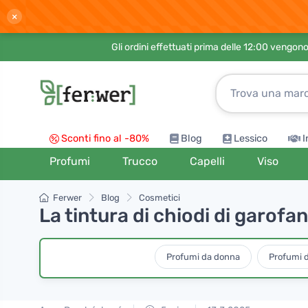
×
Gli ordini effettuati prima delle 12:00 vengo
Sconti fino al -80%
Blog
Lessico
I
Profumi
Trucco
Capelli
Viso
Ferwer
Blog
Cosmetici
La tintura di chiodi di garofa
Profumi da donna
Profumi 