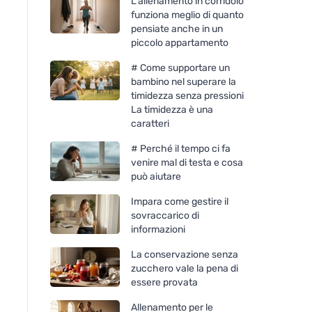
L'allenamento in corridoio
funziona meglio di quanto
pensiate anche in un
piccolo appartamento
# Come supportare un
bambino nel superare la
timidezza senza pressioni
La timidezza è una
caratteri
# Perché il tempo ci fa
venire mal di testa e cosa
può aiutare
Impara come gestire il
sovraccarico di
informazioni
La conservazione senza
zucchero vale la pena di
essere provata
Allenamento per le