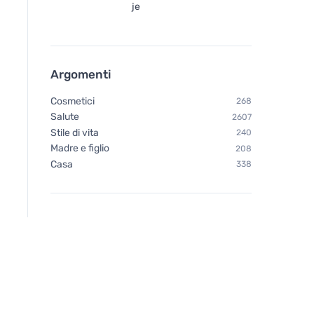
je
Argomenti
Cosmetici
268
Salute
2607
Stile di vita
240
Madre e figlio
208
Casa
338
Neobotanics Imunacut Forte
Vegetology Vegetol
(60 capsule) - per rafforzare
Active Energy - Con
il sistema immunitario
stanchezza e l'esau
60 capsule