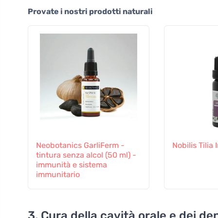
Provate i nostri prodotti naturali
Neobotanics GarliFerm -
Nobilis Tilia
tintura senza alcol (50 ml) -
immunità e sistema
immunitario
3. Cura della cavità orale e dei den