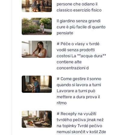
persone che odiano il
classico esercizio fisico
Il giardino senza grandi
cure è più facile di quanto
pensiate
# Péče o vlasy v tvrdé
vodě senza prodotti
costosi La **acqua dura**
contiene alte
concentrazioni d
# Come gestire il sonno
quando si lavora a turni
Lavorare a turni può
mettere a dura prova il
ritmo
# Recepty na využití
tvrdého pečiva jinak než
na topinky Tvrdé pečivo
nemusí skončit v koši! Zde