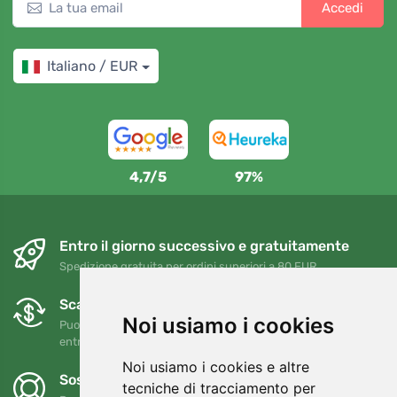
Accedi
Italiano / EUR
4,7/5
97%
Entro il giorno successivo e gratuitamente
Spedizione gratuita per ordini superiori a 80 EUR
Scambi e resi gratuiti
Noi usiamo i cookies
Puoi restituire o cambiare il tuo ordine in qualsiasi momento
entro 90 giorni
Noi usiamo i cookies e altre
Sosteniamo Trees.org
tecniche di tracciamento per