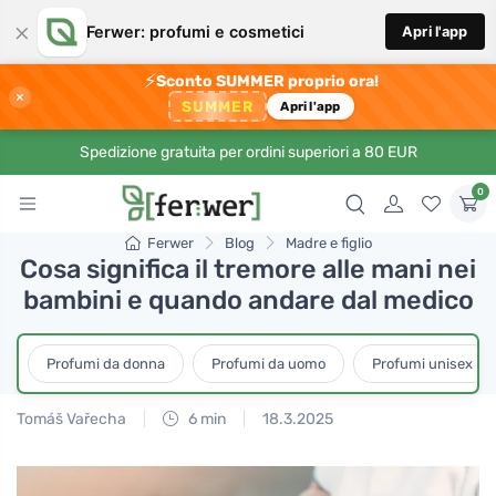
×
Ferwer: profumi e cosmetici
Apri l'app
⚡
Sconto SUMMER proprio ora!
×
SUMMER
Apri l'app
Spedizione gratuita per ordini superiori a 80 EUR
0
Ferwer
Blog
Madre e figlio
Cosa significa il tremore alle mani nei
bambini e quando andare dal medico
Profumi da donna
Profumi da uomo
Profumi unisex
Tomáš Vařecha
6 min
18.3.2025