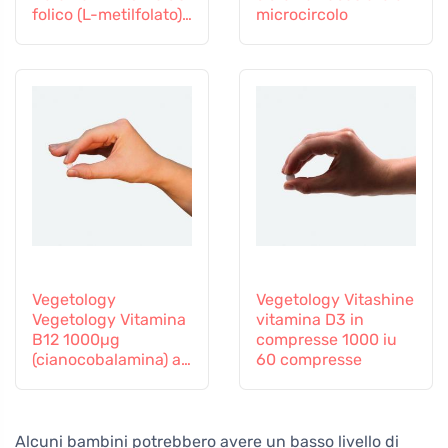
folico (L-metilfolato)
microcircolo
Vitamina B12 e Zinco,
60 capsule
Vegetology
Vegetology Vitashine
Vegetology Vitamina
vitamina D3 in
B12 1000µg
compresse 1000 iu
(cianocobalamina) a
60 compresse
rilascio graduale 60
compresse
Alcuni bambini potrebbero avere un basso livello di