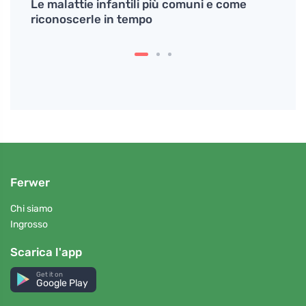
nati e
Le malattie infantili più comuni e come
# Per
riconoscerle in tempo
modo 
Ferwer
Chi siamo
Ingrosso
Scarica l'app
Get it on
Google Play