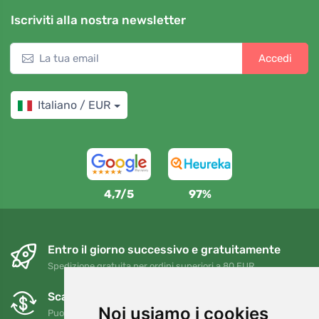
Iscriviti alla nostra newsletter
Accedi
Italiano / EUR
4,7/5
97%
Entro il giorno successivo e gratuitamente
Spedizione gratuita per ordini superiori a 80 EUR
Scambi e resi gratuiti
Noi usiamo i cookies
Puoi restituire o cambiare il tuo ordine in qualsiasi momento