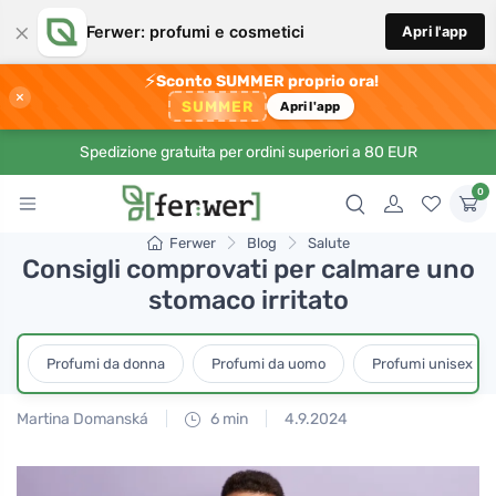
×
Ferwer: profumi e cosmetici
Apri l'app
⚡
Sconto SUMMER proprio ora!
×
SUMMER
Apri l'app
Spedizione gratuita per ordini superiori a 80 EUR
0
Ferwer
Blog
Salute
Consigli comprovati per calmare uno
stomaco irritato
Profumi da donna
Profumi da uomo
Profumi unisex
Martina Domanská
6 min
4.9.2024