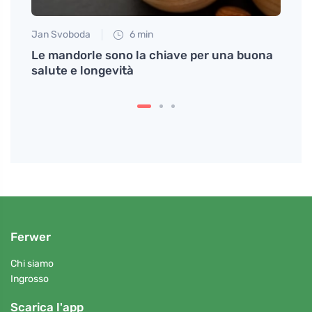
Jan Svoboda
6 min
Eva No
gliore
Le mandorle sono la chiave per una buona
Come 
salute e longevità
ricon
Ferwer
Chi siamo
Ingrosso
Scarica l'app