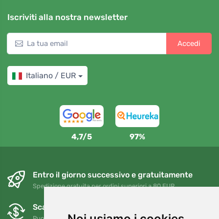
Iscriviti alla nostra newsletter
Accedi
Italiano / EUR
4,7/5
97%
Entro il giorno successivo e gratuitamente
Spedizione gratuita per ordini superiori a 80 EUR
Scambi e resi gratuiti
Noi usiamo i cookies
Puoi restituire o cambiare il tuo ordine in qualsiasi momento