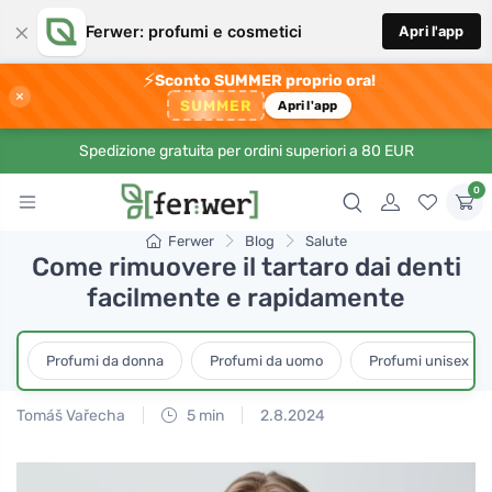
×
Ferwer: profumi e cosmetici
Apri l'app
⚡
Sconto SUMMER proprio ora!
×
SUMMER
Apri l'app
Spedizione gratuita per ordini superiori a 80 EUR
0
Ferwer
Blog
Salute
Come rimuovere il tartaro dai denti
facilmente e rapidamente
Profumi da donna
Profumi da uomo
Profumi unisex
Tomáš Vařecha
5 min
2.8.2024