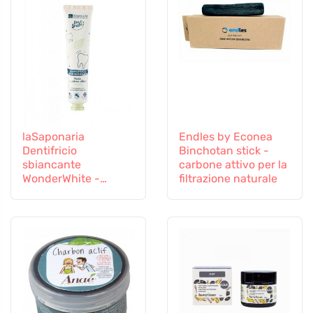
laSaponaria
Endles by Econea
Dentifricio
Binchotan stick -
sbiancante
carbone attivo per la
WonderWhite -
filtrazione naturale
menta e carbone
attivo BIO (75 ml)