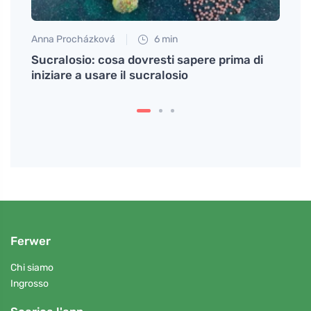
Anna Procházková
6 min
Petr N
Sucralosio: cosa dovresti sapere prima di
Mestr
iniziare a usare il sucralosio
nella
Ferwer
Chi siamo
Ingrosso