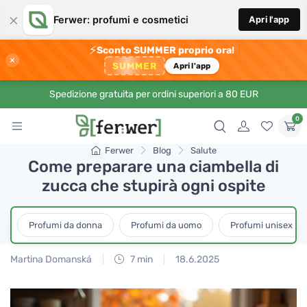
×
Ferwer: profumi e cosmetici
Apri l'app
⚡
Sconto SUMMER proprio ora!
×
SUMMER
Apri l'app
Spedizione gratuita per ordini superiori a 80 EUR
0
Ferwer
Blog
Salute
Come preparare una ciambella di
zucca che stupirà ogni ospite
Profumi da donna
Profumi da uomo
Profumi unisex
Martina Domanská
7 min
18.6.2025