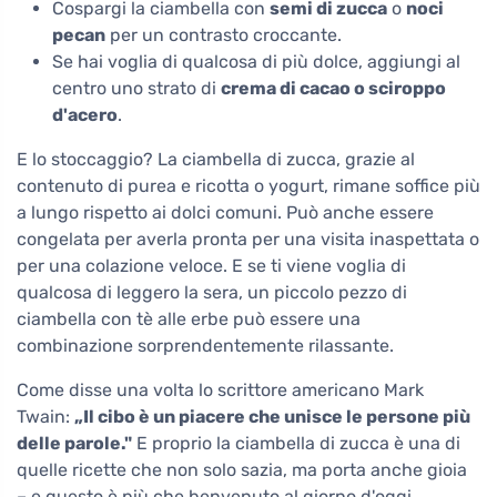
Cospargi la ciambella con
semi di zucca
o
noci
pecan
per un contrasto croccante.
Se hai voglia di qualcosa di più dolce, aggiungi al
centro uno strato di
crema di cacao o sciroppo
d'acero
.
E lo stoccaggio? La ciambella di zucca, grazie al
contenuto di purea e ricotta o yogurt, rimane soffice più
a lungo rispetto ai dolci comuni. Può anche essere
congelata per averla pronta per una visita inaspettata o
per una colazione veloce. E se ti viene voglia di
qualcosa di leggero la sera, un piccolo pezzo di
ciambella con tè alle erbe può essere una
combinazione sorprendentemente rilassante.
Come disse una volta lo scrittore americano Mark
Twain:
„Il cibo è un piacere che unisce le persone più
delle parole."
E proprio la ciambella di zucca è una di
quelle ricette che non solo sazia, ma porta anche gioia
– e questo è più che benvenuto al giorno d'oggi.