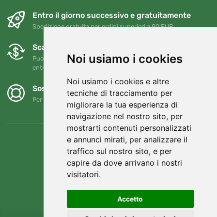
Entro il giorno successivo e gratuitamente
Spedizione gratuita per ordini superiori a 80 EUR
Scambi e resi gratuiti
Noi usiamo i cookies
Puoi restituire o cambiare il tuo ordine in qualsiasi momento
entro 90 giorni
Noi usiamo i cookies e altre
Sosteniamo Trees.org
tecniche di tracciamento per
Per ogni ordine piantiamo un albero! Leggi di più
Chi siamo
.
migliorare la tua esperienza di
navigazione nel nostro sito, per
mostrarti contenuti personalizzati
e annunci mirati, per analizzare il
traffico sul nostro sito, e per
capire da dove arrivano i nostri
visitatori.
Accetto