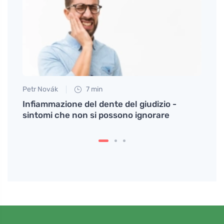
Petr Novák
7 min
Petr N
tempie
Infiammazione del dente del giudizio -
Prova
sintomi che non si possono ignorare
come