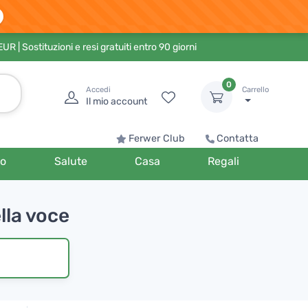
 EUR
| Sostituzioni e resi gratuiti entro 90 giorni
0
Accedi
Carrello
Il mio account
Ferwer Club
Contatta
o
Salute
Casa
Regali
lla voce