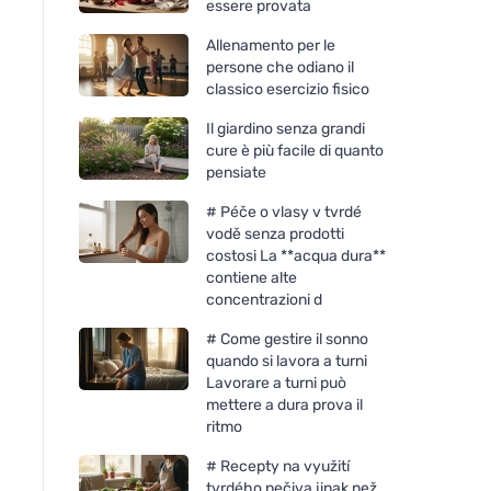
essere provata
Allenamento per le
persone che odiano il
classico esercizio fisico
Il giardino senza grandi
cure è più facile di quanto
pensiate
# Péče o vlasy v tvrdé
vodě senza prodotti
costosi La **acqua dura**
contiene alte
concentrazioni d
# Come gestire il sonno
quando si lavora a turni
Lavorare a turni può
mettere a dura prova il
ritmo
# Recepty na využití
tvrdého pečiva jinak než