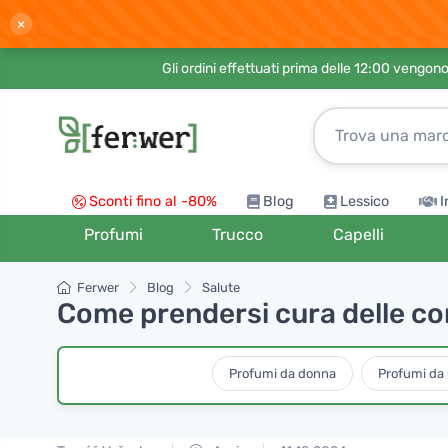
×
Gli ordini effettuati prima delle 12:00 vengo
Sconti fino al -80%
Blog
Lessico
I
Profumi
Trucco
Capelli
Ferwer
Blog
Salute
Come prendersi cura delle cor
Profumi da donna
Profumi da