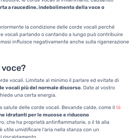
rta a raucedine, indebolimento della voce o
eriormente la condizione delle corde vocali perché
rde vocali parlando o cantando a lungo può contribuire
fumosi influisce negativamente anche sulla rigenerazione
a voce?
orde vocali. Limitate al minimo il parlare ed evitate di
rde vocali più del normale discorso
. Date al vostro
chiede una certa energia.
la salute delle corde vocali. Bevande calde, come il
tè
e idratanti per le mucose e riducono
ero, che ha proprietà antinfiammatorie, o il tè alla
è utile umidificare l'aria nella stanza con un
l riscaldamento.