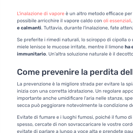
L'inalazione di vapore
è un altro metodo efficace per i
possibile arricchire il vapore caldo con
oli essenziali
e calmanti
. Tuttavia, durante l'inalazione, fate atte
Se preferite i rimedi naturali, lo sciroppo di cipolla 
miele lenisce le mucose irritate, mentre il limone
ha 
immunitario
. Un'altra soluzione naturale è il decott
Come prevenire la perdita del
La prevenzione è la migliore strada per evitare la sp
inizia con una corretta idratazione. Un regolare appo
importante anche umidificare l'aria nelle stanze, sp
secca può peggiorare notevolmente la condizione de
Evitate di fumare e i luoghi fumosi, poiché il fumo di 
spesso, cercate di non sovraccaricare le vostre corde 
evitate di parlare a lungo a voce alta e prendete pau