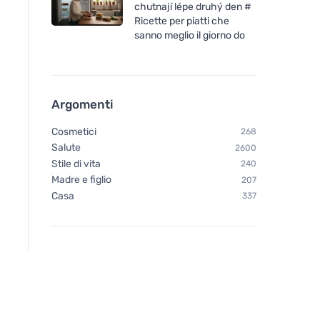
chutnají lépe druhý den #
Ricette per piatti che
sanno meglio il giorno do
Argomenti
Cosmetici
268
Salute
2600
Stile di vita
240
Madre e figlio
207
Casa
337
Henné Color Crema fine di
FINO Sacchetti per ri
condimento 90ml Rame
scomparsa Green Lif
(10 pz)