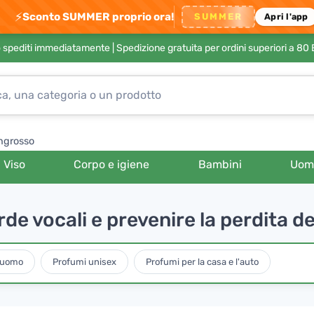
⚡
Sconto SUMMER proprio ora!
SUMMER
Apri l'app
no spediti immediatamente |
Spedizione gratuita per ordini superiori a 80
ngrosso
Viso
Corpo e igiene
Bambini
Uom
de vocali e prevenire la perdita de
 uomo
Profumi unisex
Profumi per la casa e l'auto