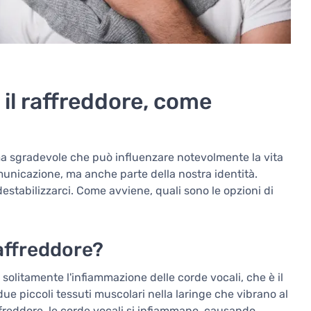
 il raffreddore, come
ema sgradevole che può influenzare notevolmente la vita
unicazione, ma anche parte della nostra identità.
stabilizzarci. Come avviene, quali sono le opzioni di
raffreddore?
 solitamente l'infiammazione delle corde vocali, che è il
ue piccoli tessuti muscolari nella laringe che vibrano al
ffreddore, le corde vocali si infiammano, causando