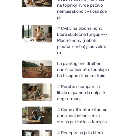
na topinky Tvrdé pečivo
nemusí skončit v koši! Zde
je
# Cviky na ploché nohy
které skutečně fungují ---
Ploché nohy (neboli
plochá klenba) jsou velmi
ro
La piantagione di alberi
non è sufficiente, l'ecologia
ha bisogno di molto di più
# Perché scompare la
libido e quando la colpa è
degli ormoni
# Come affrontare il primo
anno scolastico senza
stress per tutta la famiglia
# Recepty na jídla která