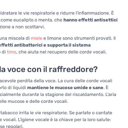
dratare le vie respiratorie e ridurre l'infiammazione. È
, come eucalipto o menta, che
hanno effetti antisettici
nzione a non scottarvi.
o una miscela di
miele
e limone sono strumenti provati. Il
effetti antibatterici e supporta il sistema
o di
timo
, che aiuta nel recupero delle corde vocali.
la voce con il raffreddore?
iacevole perdita della voce. La cura delle corde vocali
rto di liquidi
mantiene le mucose umide e sane
. È
ecialmente durante la stagione del riscaldamento. L'aria
lle mucose e delle corde vocali.
tabacco irrita le vie respiratorie. Se parlate o cantate
vocali. L'igiene vocale è la chiave per la loro salute:
se regolari.