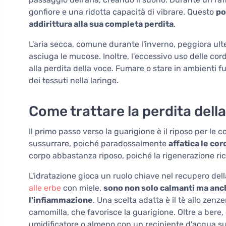
gonfiore e una ridotta capacità di vibrare. Questo
po
addirittura alla sua completa perdita
.
L'aria secca, comune durante l'inverno, peggiora ult
asciuga le mucose. Inoltre, l'eccessivo uso delle co
alla perdita della voce. Fumare o stare in ambienti 
dei tessuti nella laringe.
Come trattare la perdita dell
Il primo passo verso la guarigione è il riposo per le c
sussurrare, poiché paradossalmente
affatica le co
corpo abbastanza riposo, poiché la rigenerazione ri
L'idratazione gioca un ruolo chiave nel recupero del
alle erbe
con miele,
sono non solo calmanti ma anch
l'infiammazione
. Una scelta adatta è il tè allo zenz
camomilla, che favorisce la guarigione. Oltre a bere, 
umidificatore o almeno con un recipiente d'acqua su