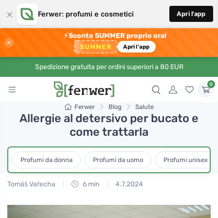
×
Ferwer: profumi e cosmetici
Apri l'app
⚡
Sconto SUMMER proprio ora!
×
SUMMER
Apri l'app
Spedizione gratuita per ordini superiori a 80 EUR
0
Ferwer
Blog
Salute
Allergie al detersivo per bucato e
come trattarla
Profumi da donna
Profumi da uomo
Profumi unisex
Tomáš Vařecha
6 min
4.7.2024