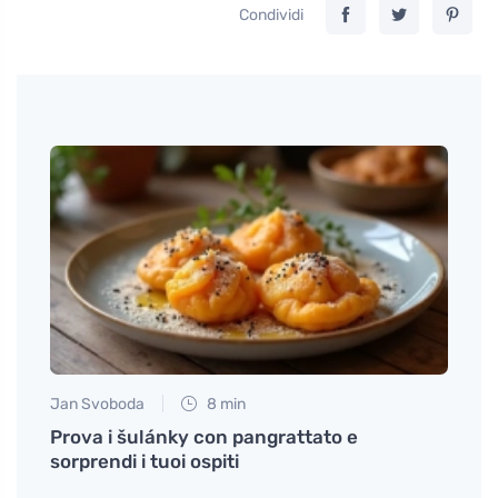
Condividi
Jan Svoboda
8 min
Petr N
ta
Prova i šulánky con pangrattato e
Lo st
sorprendi i tuoi ospiti
senza
energ