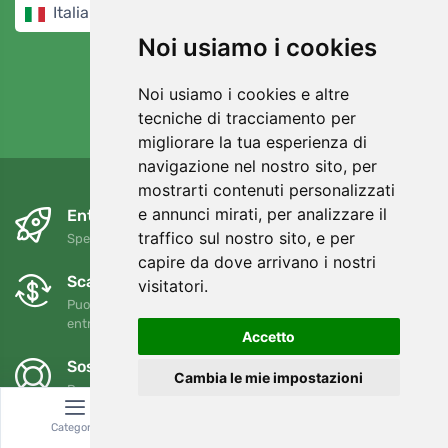
Italiano / EUR
Noi usiamo i cookies
Noi usiamo i cookies e altre
tecniche di tracciamento per
4,7/5
97%
migliorare la tua esperienza di
navigazione nel nostro sito, per
mostrarti contenuti personalizzati
e annunci mirati, per analizzare il
Entro il giorno successivo e gratuitamente
traffico sul nostro sito, e per
Spedizione gratuita per ordini superiori a 80 EUR
capire da dove arrivano i nostri
Scambi e resi gratuiti
visitatori.
Puoi restituire o cambiare il tuo ordine in qualsiasi momento
entro 90 giorni
Accetto
Sosteniamo Trees.org
Cambia le mie impostazioni
Per ogni ordine piantiamo un albero! Leggi di più
Chi siamo
.
Categoria
Ricerca
Carrello