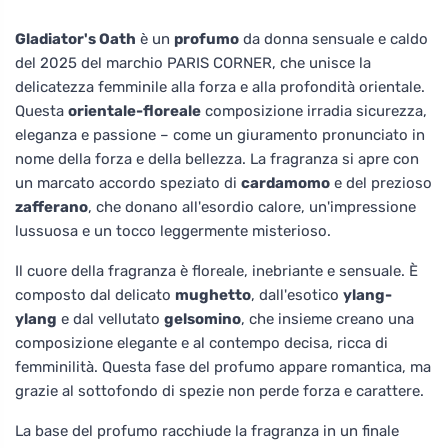
Gladiator's Oath
è un
profumo
da donna sensuale e caldo
del 2025 del marchio PARIS CORNER, che unisce la
delicatezza femminile alla forza e alla profondità orientale.
Questa
orientale-floreale
composizione irradia sicurezza,
eleganza e passione – come un giuramento pronunciato in
nome della forza e della bellezza. La fragranza si apre con
un marcato accordo speziato di
cardamomo
e del prezioso
zafferano
, che donano all'esordio calore, un'impressione
lussuosa e un tocco leggermente misterioso.
Il cuore della fragranza è floreale, inebriante e sensuale. È
composto dal delicato
mughetto
, dall'esotico
ylang-
ylang
e dal vellutato
gelsomino
, che insieme creano una
composizione elegante e al contempo decisa, ricca di
femminilità. Questa fase del profumo appare romantica, ma
grazie al sottofondo di spezie non perde forza e carattere.
La base del profumo racchiude la fragranza in un finale