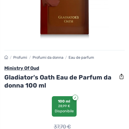
/
Profumi
/
Profumi da donna
/
Eau de parfum
Ministry Of Oud
Gladiator's Oath Eau de Parfum da
donna 100 ml
100 ml
28,99 €
Disponibile
37,70
€