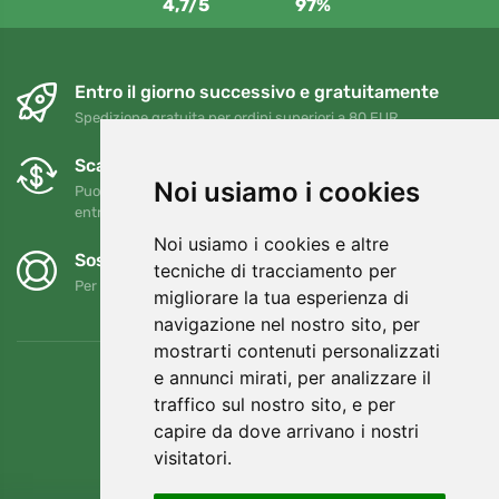
4,7/5
97%
Entro il giorno successivo e gratuitamente
Spedizione gratuita per ordini superiori a 80 EUR
Scambi e resi gratuiti
Noi usiamo i cookies
Puoi restituire o cambiare il tuo ordine in qualsiasi momento
entro 90 giorni
Noi usiamo i cookies e altre
Sosteniamo Trees.org
tecniche di tracciamento per
Per ogni ordine piantiamo un albero! Leggi di più
Chi siamo
.
migliorare la tua esperienza di
navigazione nel nostro sito, per
mostrarti contenuti personalizzati
e annunci mirati, per analizzare il
traffico sul nostro sito, e per
capire da dove arrivano i nostri
visitatori.