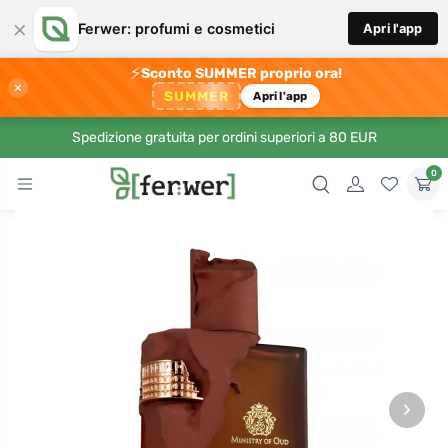
×
Ferwer: profumi e cosmetici
Apri l'app
⚡
Sconto SUMMER proprio ora!
×
SUMMER
Apri l'app
Spedizione gratuita per ordini superiori a 80 EUR
0
›