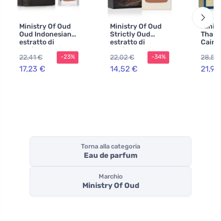
Ministry Of Oud
Ministry Of Oud
Minis
Oud Indonesian
Strictly Oud
Thail
estratto di
estratto di
Cairo 
profumo unisex
profumo unisex
profu
22,41 €
22,02 €
28,56
-23%
-34%
100 ml
100 m
17,23 €
14,52 €
21,97
Torna alla categoria
Eau de parfum
Marchio
Ministry Of Oud