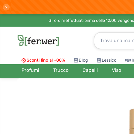
×
Gli ordini effettuati prima delle 12:00 vengo
Sconti fino al -80%
Blog
Lessico
I
Profumi
Trucco
Capelli
Viso