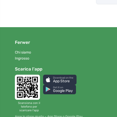
Ferwer
Chi siamo
Ingrosso
Scarica l'app
Download on the
App Store
Get it on
Google Play
Scansiona con il
telefono per
scaricare l'app
Apre lo store giusto – App Store o Google Play