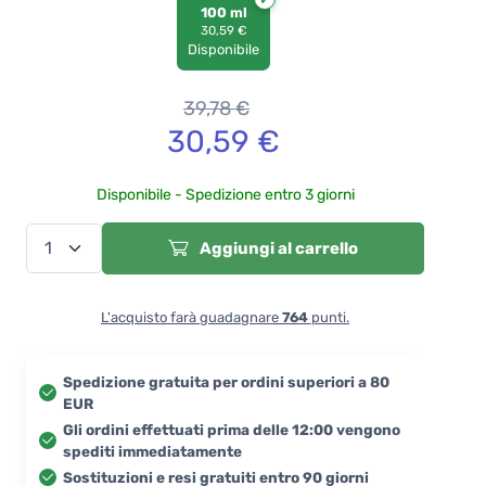
100 ml
30,59 €
Disponibile
39,78
€
30,59
€
Disponibile - Spedizione entro 3 giorni
Aggiungi al carrello
L'acquisto farà guadagnare
764
punti.
Spedizione gratuita per ordini superiori a 80
EUR
Gli ordini effettuati prima delle 12:00 vengono
spediti immediatamente
Sostituzioni e resi gratuiti entro 90 giorni