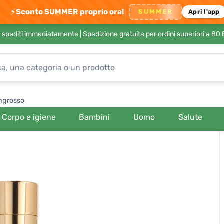
⚡
Sconto SUMMER proprio ora!
SUMMER
Apri l'app
no spediti immediatamente |
Spedizione gratuita per ordini superiori a 80
ngrosso
Corpo e igiene
Bambini
Uomo
Salute