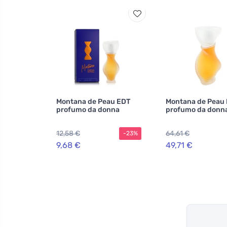
Montana de Peau EDT
Montana de Peau
profumo da donna
profumo da donn
12,58 €
64,61 €
-23%
9,68 €
49,71 €