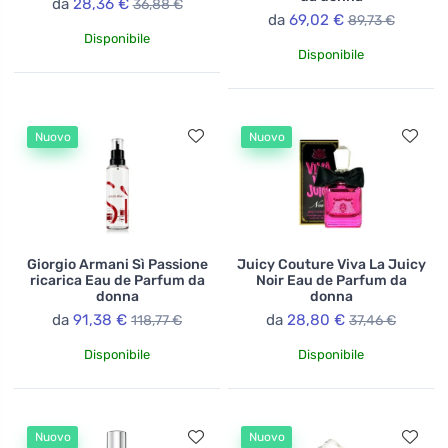
da
28,36 €
36,88 €
da
69,02 €
89,73 €
Disponibile
Disponibile
Nuovo
Nuovo
Giorgio Armani Sì Passione
Juicy Couture Viva La Juicy
ricarica Eau de Parfum da
Noir Eau de Parfum da
donna
donna
da
91,38 €
da
28,80 €
118,77 €
37,46 €
Disponibile
Disponibile
Nuovo
Nuovo