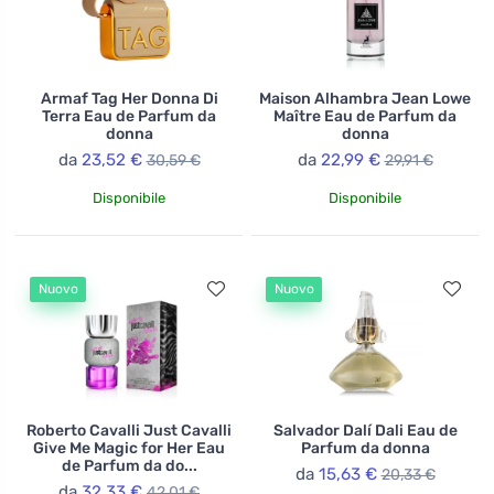
Armaf Tag Her Donna Di
Maison Alhambra Jean Lowe
Terra Eau de Parfum da
Maître Eau de Parfum da
donna
donna
da
23,52 €
da
22,99 €
30,59 €
29,91 €
Disponibile
Disponibile
Nuovo
Nuovo
Roberto Cavalli Just Cavalli
Salvador Dalí Dali Eau de
Give Me Magic for Her Eau
Parfum da donna
de Parfum da do...
da
15,63 €
20,33 €
da
32,33 €
42,01 €