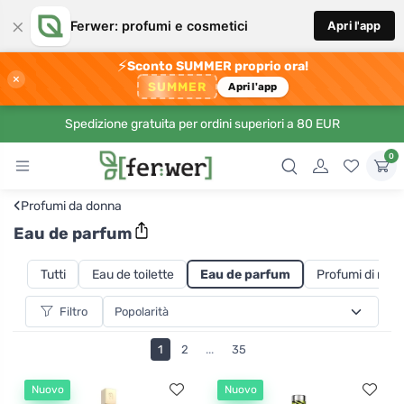
×
Ferwer: profumi e cosmetici
Apri l'app
⚡
Sconto SUMMER proprio ora!
×
SUMMER
Apri l'app
Spedizione gratuita per ordini superiori a 80 EUR
0
‹
Profumi da donna
Eau de parfum
Tutti
Eau de toilette
Eau de parfum
Profumi di nicc
Filtro
1
2
...
35
Nuovo
Nuovo