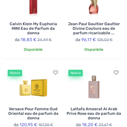
Calvin Klein My Euphoria
Jean Paul Gaultier Gaultier
MINI Eau de Parfum da
Divine Couture eau de
donna
parfum ricaricabile ...
da
18,83 €
da
96,17 €
24,49 €
125,02 €
Disponibile
Disponibile
Nuovo
Nuovo
Versace Pour Femme Oud
Lattafa Ameerat Al Arab
Oriental eau de parfum da
Prive Rose eau de parfum da
donna
donna
da
120,95 €
da
18,20 €
157,25 €
23,67 €