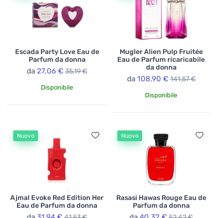
Escada Party Love Eau de
Mugler Alien Pulp Fruitée
Parfum da donna
Eau de Parfum ricaricabile
da donna
da
27,06 €
35,19 €
da
108,90 €
141,57 €
Disponibile
Disponibile
Nuovo
Nuovo
Ajmal Evoke Red Edition Her
Rasasi Hawas Rouge Eau de
Eau de Parfum da donna
Parfum da donna
da
31,94 €
da
40,32 €
41,53 €
52,42 €