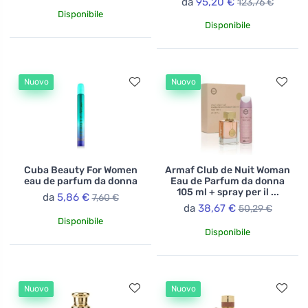
da
95,20 €
123,76 €
Disponibile
Disponibile
Nuovo
Nuovo
Cuba Beauty For Women
Armaf Club de Nuit Woman
eau de parfum da donna
Eau de Parfum da donna
105 ml + spray per il ...
da
5,86 €
7,60 €
da
38,67 €
50,29 €
Disponibile
Disponibile
Nuovo
Nuovo