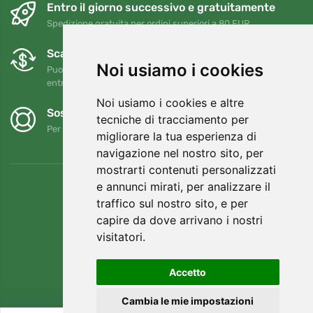
Entro il giorno successivo e gratuitamente
Spedizione gratuita per ordini superiori a 80 EUR
Scambi e resi gratuiti
Noi usiamo i cookies
Puoi restituire o cambiare il tuo ordine in qualsiasi momento
entro 90 giorni
Noi usiamo i cookies e altre
Sosteniamo Trees.org
tecniche di tracciamento per
Per ogni ordine piantiamo un albero! Leggi di più
Chi siamo
.
migliorare la tua esperienza di
navigazione nel nostro sito, per
mostrarti contenuti personalizzati
e annunci mirati, per analizzare il
traffico sul nostro sito, e per
capire da dove arrivano i nostri
visitatori.
Accetto
Cambia le mie impostazioni