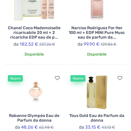
Chanel Coco Mademoiselle
Narciso Rodriguez For Her
ricaricabile 20 ml + 2
100 ml + EDP MINI Pure Musc
ricariche EDP eau de p...
eau de parfum da...
da
182,52 €
da
99,90 €
237,26 €
129,86 €
Disponibile
Disponibile
Nuovo
Nuovo
Rabanne Olympéa Eau de
Tous Gold Eau de Parfum da
Parfum da donna
donna
da
48,06 €
da
33,15 €
62,48 €
43,12 €