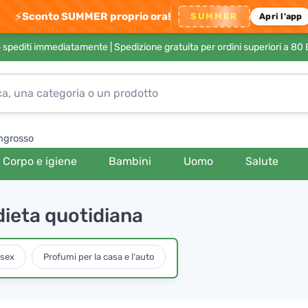
⚡
Sconto SUMMER proprio ora!
SUMMER
Apri l'app
no spediti immediatamente |
Spedizione gratuita per ordini superiori a 80
ngrosso
Corpo e igiene
Bambini
Uomo
Salute
a dieta quotidiana
isex
Profumi per la casa e l'auto