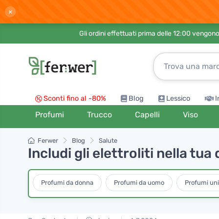
×
Gli ordini effettuati prima delle 12:00 vengo
Sconti fino al -80%
Blog
Lessico
I
Profumi
Trucco
Capelli
Viso
Ferwer
Blog
Salute
Includi gli elettroliti nella tu
Profumi da donna
Profumi da uomo
Profumi un