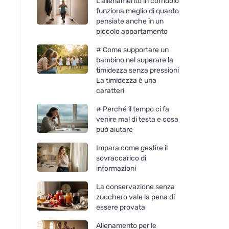
L'allenamento in corridoio
funziona meglio di quanto
pensiate anche in un
piccolo appartamento
# Come supportare un
bambino nel superare la
timidezza senza pressioni
La timidezza è una
caratteri
# Perché il tempo ci fa
venire mal di testa e cosa
può aiutare
Impara come gestire il
sovraccarico di
informazioni
La conservazione senza
zucchero vale la pena di
essere provata
Allenamento per le