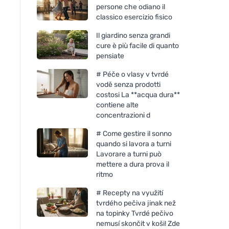
persone che odiano il
classico esercizio fisico
Il giardino senza grandi
cure è più facile di quanto
pensiate
# Péče o vlasy v tvrdé
vodě senza prodotti
costosi La **acqua dura**
contiene alte
concentrazioni d
# Come gestire il sonno
quando si lavora a turni
Lavorare a turni può
Vegetology Opti3 Omega-3
mettere a dura prova il
EPA & DHA con vitamina D
ritmo
60 capsule
# Recepty na využití
tvrdého pečiva jinak než
na topinky Tvrdé pečivo
nemusí skončit v koši! Zde