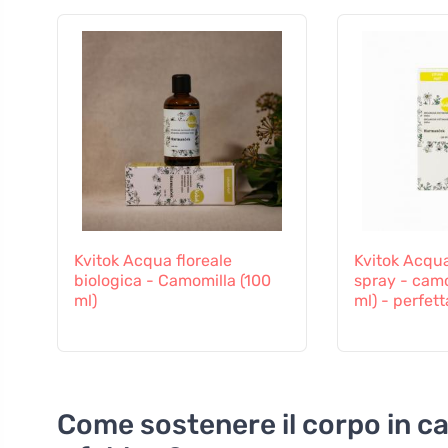
Kvitok Acqua floreale
Kvitok Acqua
biologica - Camomilla (100
spray - camo
ml)
ml) - perfett
Come sostenere il corpo in c