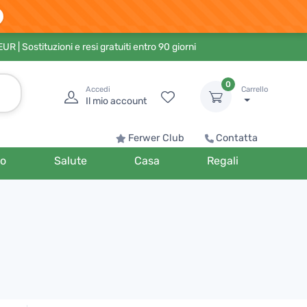
 EUR
| Sostituzioni e resi gratuiti entro 90 giorni
0
Accedi
Carrello
Il mio account
Ferwer Club
Contatta
o
Salute
Casa
Regali