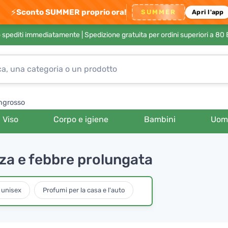
⚡
Sconto SUMMER proprio ora!
SUMMER
Apri l'app
no spediti immediatamente |
Spedizione gratuita per ordini superiori a 80
ngrosso
Viso
Corpo e igiene
Bambini
Uom
zza e febbre prolungata
 unisex
Profumi per la casa e l'auto