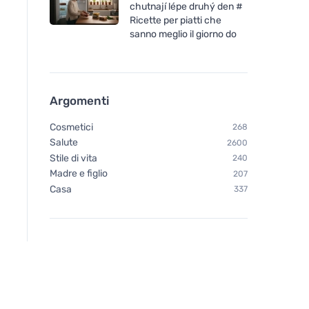
- B1 Betaina B2 B6 Acido
folico in forma bioat
chutnají lépe druhý den #
folico (L-metilfolato)
capsule
Ricette per piatti che
Vitamina B12 e Zinco, 60
sanno meglio il giorno do
capsule
Argomenti
Cosmetici
268
Salute
2600
Stile di vita
240
Madre e figlio
207
Casa
337