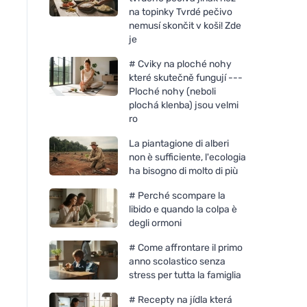
na topinky Tvrdé pečivo
nemusí skončit v koši! Zde
je
# Cviky na ploché nohy
které skutečně fungují ---
Ploché nohy (neboli
plochá klenba) jsou velmi
ro
La piantagione di alberi
non è sufficiente, l'ecologia
ha bisogno di molto di più
# Perché scompare la
libido e quando la colpa è
degli ormoni
# Come affrontare il primo
anno scolastico senza
stress per tutta la famiglia
Cytoplan METHYL FACTORS
Cytoplan Metilfolato
# Recepty na jídla která