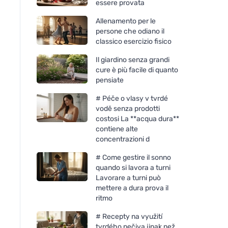
essere provata
Allenamento per le
persone che odiano il
classico esercizio fisico
Il giardino senza grandi
cure è più facile di quanto
pensiate
# Péče o vlasy v tvrdé
vodě senza prodotti
costosi La **acqua dura**
contiene alte
concentrazioni d
# Come gestire il sonno
quando si lavora a turni
Lavorare a turni può
mettere a dura prova il
ritmo
# Recepty na využití
tvrdého pečiva jinak než