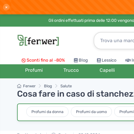
×
Gli ordini effettuati prima delle 12:00 vengo
Sconti fino al -80%
Blog
Lessico
I
Profumi
Trucco
Capelli
Ferwer
Blog
Salute
Cosa fare in caso di stanche
Profumi da donna
Profumi da uomo
Profumi