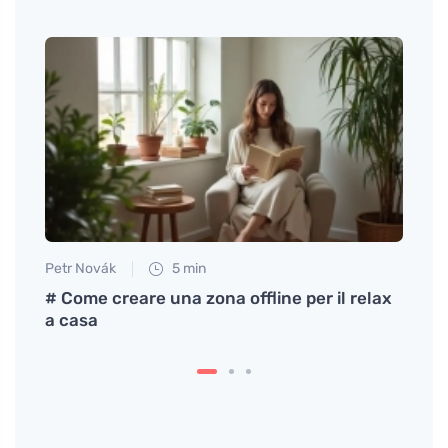
Petr Novák
5 min
Petr N
iona
# Come creare una zona offline per il relax
Prova
a casa
liber