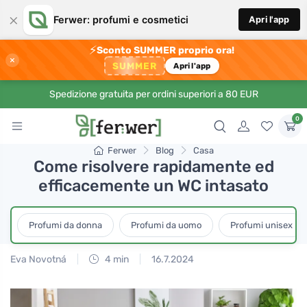
×
Ferwer: profumi e cosmetici
Apri l'app
⚡
Sconto SUMMER proprio ora!
×
SUMMER
Apri l'app
Spedizione gratuita per ordini superiori a 80 EUR
0
Ferwer
Blog
Casa
Come risolvere rapidamente ed
efficacemente un WC intasato
Profumi da donna
Profumi da uomo
Profumi unisex
Eva Novotná
4 min
16.7.2024