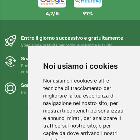
4,7/5
97%
Entro il giorno successivo e gratuitamente
Spedizione gratuita per ordini superiori a 80 EUR
Scambi e resi gratuiti
Noi usiamo i cookies
Puoi restituire o cambiare il tuo ordine in qualsiasi momento
entro 90 giorni
Noi usiamo i cookies e altre
Sosteniamo Trees.org
tecniche di tracciamento per
Per ogni ordine piantiamo un albero! Leggi di più
Chi siamo
.
migliorare la tua esperienza di
navigazione nel nostro sito, per
mostrarti contenuti personalizzati
e annunci mirati, per analizzare il
traffico sul nostro sito, e per
capire da dove arrivano i nostri