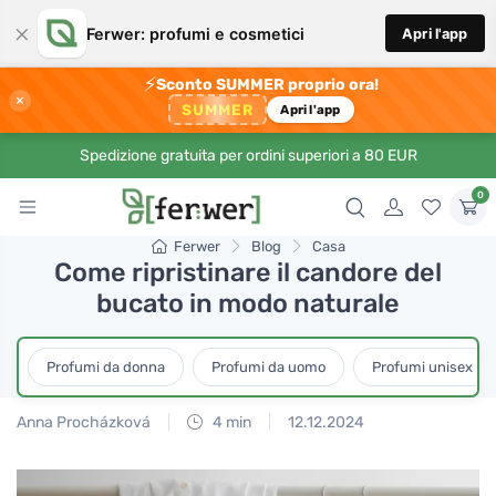
×
Ferwer: profumi e cosmetici
Apri l'app
⚡
Sconto SUMMER proprio ora!
×
SUMMER
Apri l'app
Spedizione gratuita per ordini superiori a 80 EUR
0
Ferwer
Blog
Casa
Come ripristinare il candore del
bucato in modo naturale
Profumi da donna
Profumi da uomo
Profumi unisex
Anna Procházková
4 min
12.12.2024