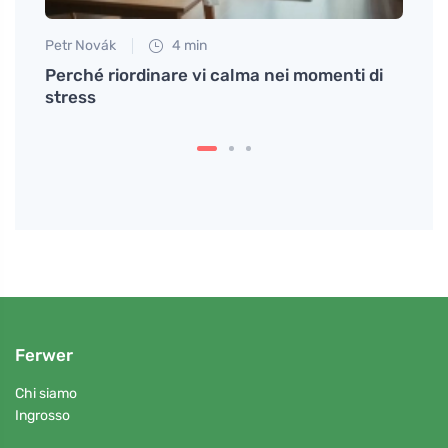
Petr Novák
4 min
Petr N
Perché riordinare vi calma nei momenti di
La ve
stress
energ
quand
Ferwer
Chi siamo
Ingrosso