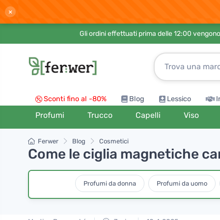
×
Gli ordini effettuati prima delle 12:00 vengo
Sconti fino al -80%
Blog
Lessico
I
Profumi
Trucco
Capelli
Viso
Ferwer
Blog
Cosmetici
Come le ciglia magnetiche cam
Profumi da donna
Profumi da uomo