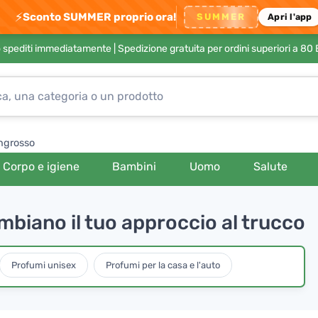
⚡
Sconto SUMMER proprio ora!
SUMMER
Apri l'app
no spediti immediatamente |
Spedizione gratuita per ordini superiori a 80
ngrosso
Corpo e igiene
Bambini
Uomo
Salute
biano il tuo approccio al trucco
Profumi unisex
Profumi per la casa e l'auto