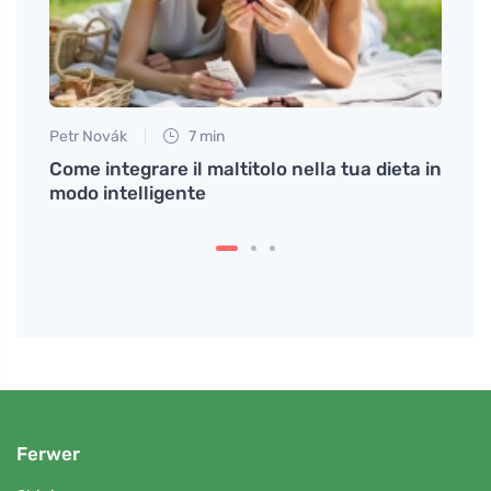
Petr Novák
7 min
Petr N
ndo si
Come integrare il maltitolo nella tua dieta in
# Cos
modo intelligente
migli
Ferwer