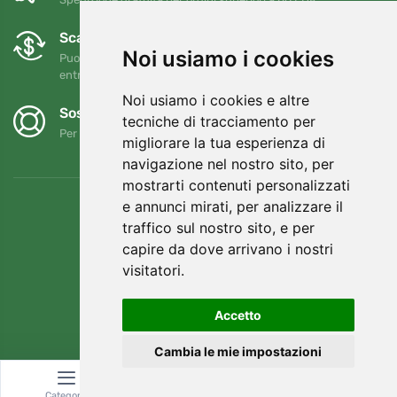
Scambi e resi gratuiti
Noi usiamo i cookies
Puoi restituire o cambiare il tuo ordine in qualsiasi momento
entro 90 giorni
Noi usiamo i cookies e altre
Sosteniamo Trees.org
tecniche di tracciamento per
Per ogni ordine piantiamo un albero! Leggi di più
Chi siamo
.
migliorare la tua esperienza di
navigazione nel nostro sito, per
mostrarti contenuti personalizzati
e annunci mirati, per analizzare il
traffico sul nostro sito, e per
capire da dove arrivano i nostri
visitatori.
Accetto
Cambia le mie impostazioni
© Topshelf s.r.o. Tutti i diritti riservati.
Categoria
Ricerca
Carrello