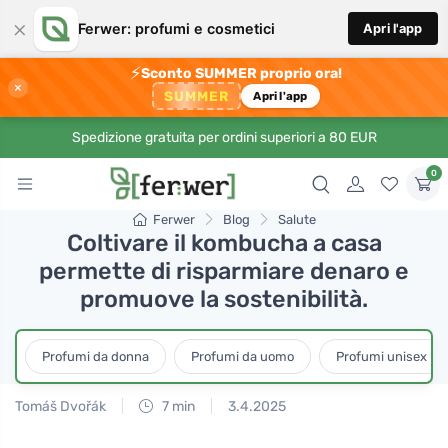
×
Ferwer: profumi e cosmetici
Apri l'app
⚡
Sconto SUMMER proprio ora!
×
SUMMER
Apri l'app
Spedizione gratuita per ordini superiori a 80 EUR
0
Ferwer
Blog
Salute
Coltivare il kombucha a casa
permette di risparmiare denaro e
promuove la sostenibilità.
Profumi da donna
Profumi da uomo
Profumi unisex
Tomáš Dvořák
7 min
3.4.2025