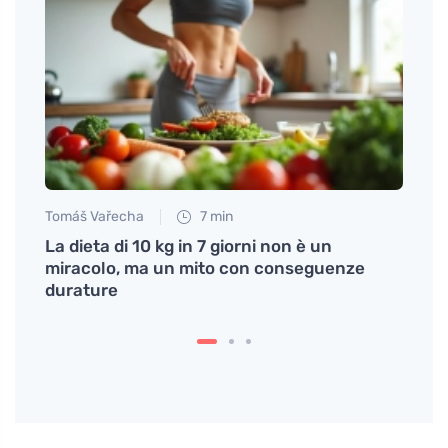
Tomáš Vařecha
7 min
Tomáš
enza
La dieta di 10 kg in 7 giorni non è un
Il ris
miracolo, ma un mito con conseguenze
alla 
durature