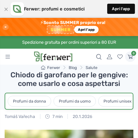
×
Ferwer: profumi e cosmetici
Apri l'app
⚡
Sconto SUMMER proprio ora!
×
SUMMER
Apri l'app
Spedizione gratuita per ordini superiori a 80 EUR
0
Ferwer
Blog
Salute
Chiodo di garofano per le gengive:
come usarlo e cosa aspettarsi
Profumi da donna
Profumi da uomo
Profumi unisex
Tomáš Vařecha
7 min
20.1.2026