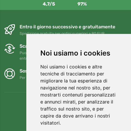
4,7/5
97%
Entro il giorno successivo e gratuitamente
Spedizione gratuita per ordini superiori a 80 EUR
Scambi e resi gratuiti
Noi usiamo i cookies
Puoi restituire o cambiare il tuo ordine in qualsiasi momento
entro 90 giorni
Noi usiamo i cookies e altre
Sosteniamo Trees.org
tecniche di tracciamento per
Per ogni ordine piantiamo un albero! Leggi di più
Chi siamo
.
migliorare la tua esperienza di
navigazione nel nostro sito, per
mostrarti contenuti personalizzati
e annunci mirati, per analizzare il
traffico sul nostro sito, e per
capire da dove arrivano i nostri
visitatori.