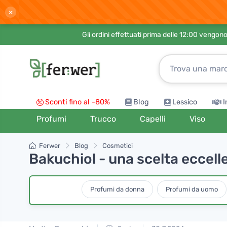
×
Gli ordini effettuati prima delle 12:00 vengo
Sconti fino al -80%
Blog
Lessico
I
Profumi
Trucco
Capelli
Viso
Ferwer
Blog
Cosmetici
Bakuchiol - una scelta eccelle
Profumi da donna
Profumi da uomo