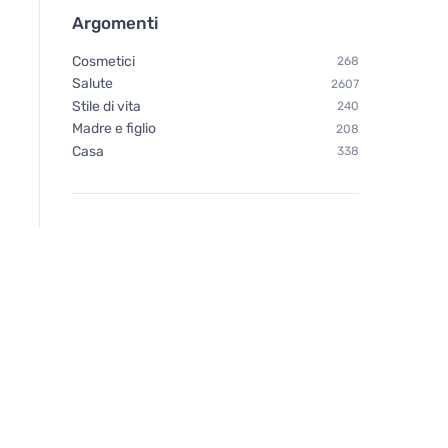
rigenera e ammorbidisce
Argomenti
Cosmetici
268
Salute
2607
Stile di vita
240
Madre e figlio
208
Casa
338