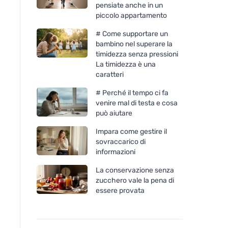
pensiate anche in un
piccolo appartamento
# Come supportare un
bambino nel superare la
timidezza senza pressioni
La timidezza è una
caratteri
# Perché il tempo ci fa
venire mal di testa e cosa
può aiutare
Impara come gestire il
sovraccarico di
informazioni
La conservazione senza
zucchero vale la pena di
essere provata
Kvitok Peeling alla rosa
Kvitok Maschera de
canina per pelli grasse e
con tea tree BIO (30
problematiche (30 ml) -
per pelli problemat