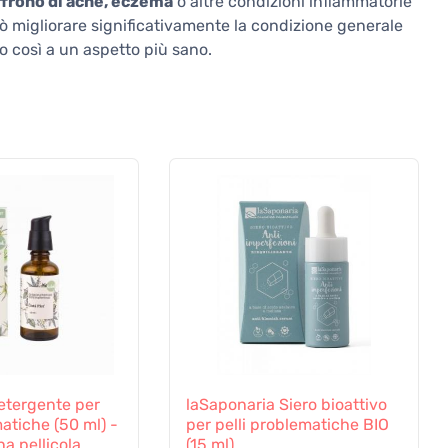
ffrono di acne, eczema
o altre condizioni infiammatorie
può migliorare significativamente la condizione generale
do così a un aspetto più sano.
detergente per
laSaponaria Siero bioattivo
matiche (50 ml) -
per pelli problematiche BIO
na pellicola
(15 ml)