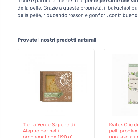
il che è particolarmente utile
per le persone che so
della pelle. Grazie a queste proprietà, il bakuchiol 
della pelle, riducendo rossori e gonfiori, contribuen
Provate i nostri prodotti naturali
Tierra Verde Sapone di
Kvitok Olio 
Aleppo per pelli
pelli proble
problematiche (190 g)
non lascia u