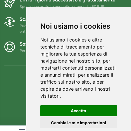
Spedizione gratuita per ordini superiori a 80 EUR
Scambi e resi gratuiti
Noi usiamo i cookies
Puoi restituire o cambiare il tuo ordine in qualsiasi momento
entro 90 giorni
Noi usiamo i cookies e altre
Sosteniamo Trees.org
tecniche di tracciamento per
Per ogni ordine piantiamo un albero! Leggi di più
Chi siamo
.
migliorare la tua esperienza di
navigazione nel nostro sito, per
mostrarti contenuti personalizzati
e annunci mirati, per analizzare il
traffico sul nostro sito, e per
capire da dove arrivano i nostri
visitatori.
Accetto
Cambia le mie impostazioni