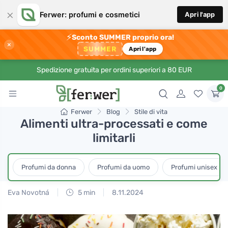
×
Ferwer: profumi e cosmetici
Apri l'app
⚡
Sconto SUMMER proprio ora!
×
SUMMER
Apri l'app
Spedizione gratuita per ordini superiori a 80 EUR
0
Ferwer
Blog
Stile di vita
Alimenti ultra-processati e come
limitarli
Profumi da donna
Profumi da uomo
Profumi unisex
Eva Novotná
5 min
8.11.2024