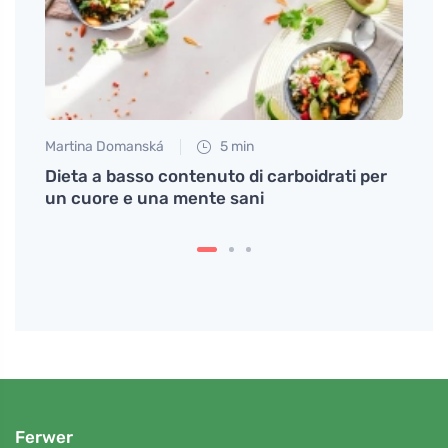
Martina Domanská
5 min
Anna 
nline
Dieta a basso contenuto di carboidrati per
Consi
un cuore e una mente sani
natur
Ferwer